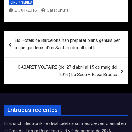
CINE Y SERIES
21/04/2016
Catacultural
Navegación
Els Hotels de Barcelona han preparat plans genials per
de
a que gaudeixis d´un Sant Jordi inolbidable
entradas
CABARET VOLTAIRE (del 27 d’abril al 15 de maig del
2016) La Seca – Espai Brossa
Entradas recientes
El Brunch Electronik Festival celebra su macro-evento anual en
el Parc del Fòrum Barcelona 7, 8 y 9 de agosto de 2026