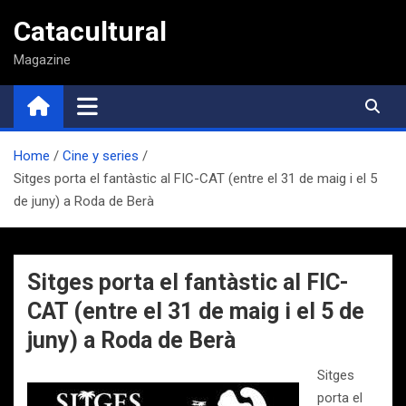
Saltar
Catacultural
al
contenido
Magazine
Home
Cine y series
Sitges porta el fantàstic al FIC-CAT (entre el 31 de maig i el 5
de juny) a Roda de Berà
Sitges porta el fantàstic al FIC-
CAT (entre el 31 de maig i el 5 de
juny) a Roda de Berà
Sitges
porta el