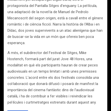
protagonista del Pantalla Sitges d’enguany. La pel·lícula,
una adaptació de la novel·la de Manuel de Pedrolo
Mecanoscrit del segon origen, està a cavall entre el gènere
romàntic i de ciència ficció. Narra la història de l’Alba i en
Dídac, dos joves supervivents a un atac alienígena que han
de buscar-se la vida en un món que ofereix ben poca
esperança.
A més, el subdirector del Festival de Sitges, Mike
Hostench, formarà part del jurat Jove 48 Hores, una
modalitat en què els participants hauran de crear peces
audiovisuals en un temps limitat i amb unes premisses
concretes. L’acord entre els dos festivals consolida una
col·laboració que donarà difusió i posarà de manifest la
importància del cinema fantàstic dins de l’audiovisual
català, i ha de contribuir a fer visibles i reivindicar les
pel·lícules i curtmetratges estrenats durant aquest any.