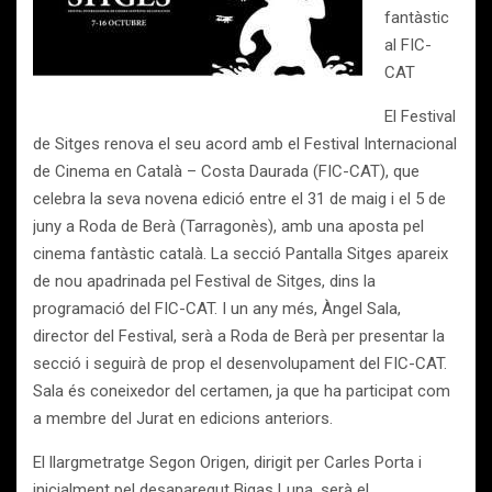
fantàstic
al FIC-
CAT
El Festival
de Sitges renova el seu acord amb el Festival Internacional
de Cinema en Català – Costa Daurada (FIC-CAT), que
celebra la seva novena edició entre el 31 de maig i el 5 de
juny a Roda de Berà (Tarragonès), amb una aposta pel
cinema fantàstic català. La secció Pantalla Sitges apareix
de nou apadrinada pel Festival de Sitges, dins la
programació del FIC-CAT. I un any més, Àngel Sala,
director del Festival, serà a Roda de Berà per presentar la
secció i seguirà de prop el desenvolupament del FIC-CAT.
Sala és coneixedor del certamen, ja que ha participat com
a membre del Jurat en edicions anteriors.
El llargmetratge Segon Origen, dirigit per Carles Porta i
inicialment pel desaparegut Bigas Luna, serà el