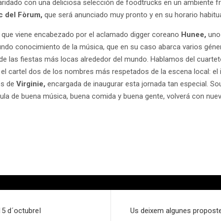
maridado con una deliciosa selección de foodtrucks en un ambiente fr
c del Fòrum,
que será anunciado muy pronto y en su horario habitu
tel que viene encabezado por el aclamado digger coreano
Hunee,
uno 
undo conocimiento de la música, que en su caso abarca varios géner
de las fiestas más locas alrededor del mundo. Hablamos del cuartet
n el cartel dos de los nombres más respetados de la escena local: e
los de
Virginie,
encargada de inaugurar esta jornada tan especial. 
ula de buena música, buena comida y buena gente, volverá con nuev
15 d´octubreI
Us deixem algunes proposte