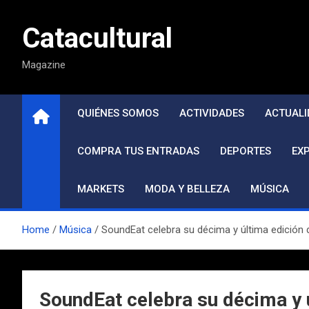
Saltar
al
Catacultural
contenido
Magazine
QUIÉNES SOMOS
ACTIVIDADES
ACTUALI
COMPRA TUS ENTRADAS
DEPORTES
EX
MARKETS
MODA Y BELLEZA
MÚSICA
Home
Música
SoundEat celebra su décima y última edición 
SoundEat celebra su décima y 