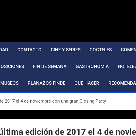
DAD
CONTACTO
CINE Y SERIES
COCTELES
COMEN
POSICIONES
FIN DE SEMANA
GASTRONOMIA
HOTELE
MUSEOS
PLANAZOS FINDE
QUE HACER
RECOMENDA
de 2017 el 4 de noviembre con una gran Closing Party
última edición de 2017 el 4 de novi