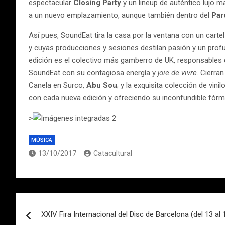
espectacular
Closing Party
y un lineup de auténtico lujo 
a un nuevo emplazamiento, aunque también dentro del
Par
Así pues, SoundEat tira la casa por la ventana con un car
y cuyas producciones y sesiones destilan pasión y un prof
edición es el colectivo más gamberro de UK, responsables 
SoundEat con su contagiosa energía y
joie de vivre
. Cierra
Canela en Surco,
Abu Sou
; y la exquisita colección de vini
con cada nueva edición y ofreciendo su inconfundible fórm
>
MÚSICA
13/10/2017
Catacultural
Navegación
XXIV Fira Internacional del Disc de Barcelona (del 13 al 
de