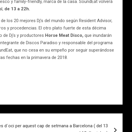
esco y family-friendly, marca de la casa. SoundEat volverá
al,
de 13 a 22h.
de los 20 mejores Dj’s del mundo según Resident Advisor,
os y procedencias. El otro plato fuerte de esta décima
o de Dj’s y productores
Horse Meat Disco,
que inundarán
l integrante de Discos Paradiso y responsable del programa
SoundEat, que no cesa en su empeño por seguir superándose
as fechas en la primavera de 2018.
s d´oci per aquest cap de setmana a Barcelona ( del 13