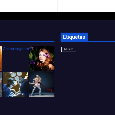
Etiquetas
Animalkingdom_FichaCine
Música