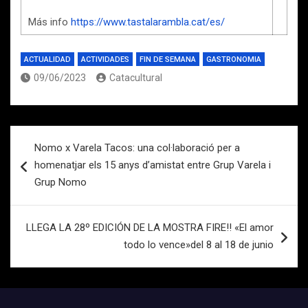
Más info
https://www.tastalarambla.cat/es/
ACTUALIDAD
ACTIVIDADES
FIN DE SEMANA
GASTRONOMIA
09/06/2023
Catacultural
Navegación
Nomo x Varela Tacos: una col·laboració per a
de
homenatjar els 15 anys d’amistat entre Grup Varela i
entradas
Grup Nomo
LLEGA LA 28º EDICIÓN DE LA MOSTRA FIRE!! «El amor
todo lo vence»del 8 al 18 de junio