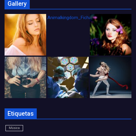
Gallery
Animalkingdom_FichaCine
Etiquetas
Música