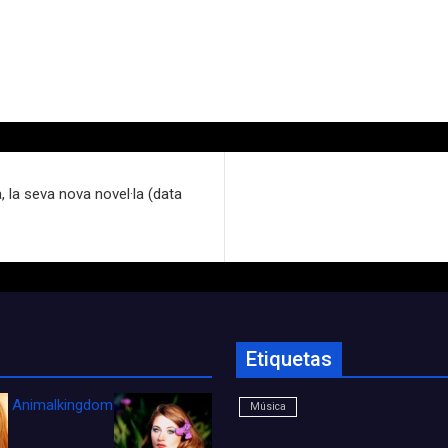
la seva nova novel·la (data
Etiquetas
Animalkingdom_FichaCine
Música