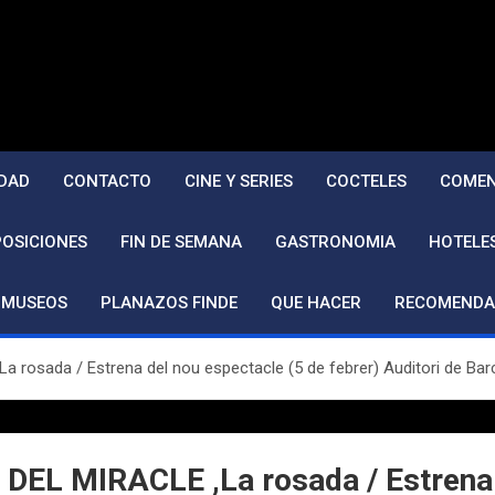
DAD
CONTACTO
CINE Y SERIES
COCTELES
COMEN
POSICIONES
FIN DE SEMANA
GASTRONOMIA
HOTELE
MUSEOS
PLANAZOS FINDE
QUE HACER
RECOMENDA
osada / Estrena del nou espectacle (5 de febrer) Auditori de Bar
L MIRACLE ,La rosada / Estrena d