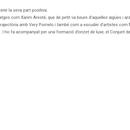
nir la seva part positiva.
tges com Xarim Aresté, que de petit va beure d’aquelles aigües i a
 trajectòria amb Very Pomelo i també com a escuder d’artistes com
a”. I ho fa acompanyat per una formació d’onzet de luxe, el Conjunt d