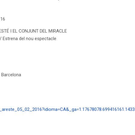
016
ESTÉ I EL CONJUNT DEL MIRACLE
/ Estrena del nou espectacle
e Barcelona
rim_areste_05_02_2016?idioma=CA&_ga=1.17678078.699416161.143