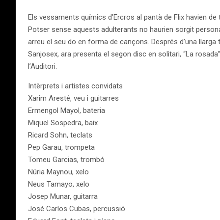
Els vessaments químics d’Ercros al pantà de Flix havien de te
Potser sense aquests adulterants no haurien sorgit persona
arreu el seu do en forma de cançons. Després d’una llarga
Sanjosex, ara presenta el segon disc en solitari, “La rosad
l’Auditori.
Intèrprets i artistes convidats
Xarim Aresté, veu i guitarres
Ermengol Mayol, bateria
Miquel Sospedra, baix
Ricard Sohn, teclats
Pep Garau, trompeta
Tomeu Garcias, trombó
Núria Maynou, xelo
Neus Tamayo, xelo
Josep Munar, guitarra
José Carlos Cubas, percussió