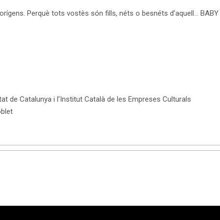
s orígens. Perquè tots vostès són fills, néts o besnéts d’aquell… BA
at de Catalunya i l’Institut Català de les Empreses Culturals
blet