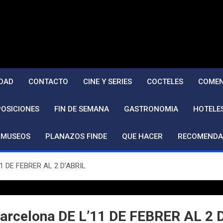
DAD
CONTACTO
CINE Y SERIES
COCTELES
COMEN
POSICIONES
FIN DE SEMANA
GASTRONOMIA
HOTELE
MUSEOS
PLANAZOS FINDE
QUE HACER
RECOMENDA
11 DE FEBRER AL 2 D’ABRIL
arcelona DE L’11 DE FEBRER AL 2 