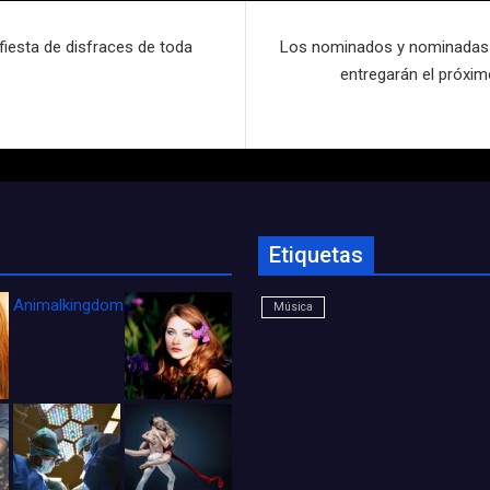
 fiesta de disfraces de toda
Los nominados y nominadas a
entregarán el próxim
Etiquetas
Animalkingdom_FichaCine
Música