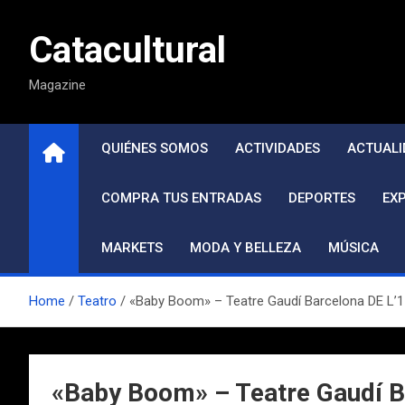
Saltar
al
Catacultural
contenido
Magazine
QUIÉNES SOMOS
ACTIVIDADES
ACTUALI
COMPRA TUS ENTRADAS
DEPORTES
EX
MARKETS
MODA Y BELLEZA
MÚSICA
Home
Teatro
«Baby Boom» – Teatre Gaudí Barcelona DE L’
«Baby Boom» – Teatre Gaudí B