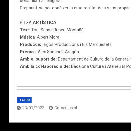
donar llum a l’enigma.
Preparint-se per conèixer la crua realitat dels seus propi
FITXA
ARTÍSTICA
Text:
Toni Sans i Rubèn Montañá
Música
: Albert Mora
Producció:
Egos Produccions i Els Marquesets
Premsa
: Àlex Sánchez Aragón
Amb el suport de:
Departament de Cultura de la Generalit
Amb la col·laboració de:
Badalona Cultura i Ateneu El Po
TEATRO
23/01/2023
Catacultural