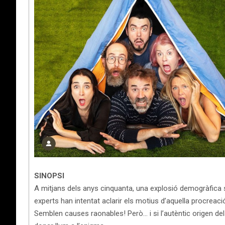
SINOPSI
A mitjans dels anys cinquanta, una explosió demogràfica se
experts han intentat aclarir els motius d’aquella procreació
Semblen causes raonables! Però… i si l’autèntic origen d