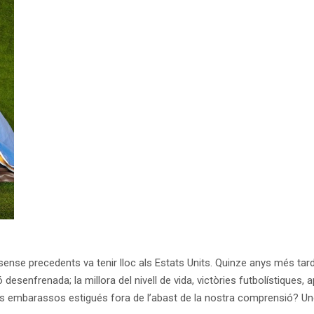
nse precedents va tenir lloc als Estats Units. Quinze anys més tard,
 desenfrenada; la millora del nivell de vida, victòries futbolístiques
els embarassos estigués fora de l’abast de la nostra comprensió? U