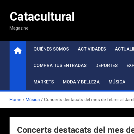
Saltar
al
Catacultural
contenido
Magazine
QUIÉNES SOMOS
ACTIVIDADES
ACTUALI
COMPRA TUS ENTRADAS
DEPORTES
EX
MARKETS
MODA Y BELLEZA
MÚSICA
Home
Música
Concerts destacats del mes de febrer al Jamb
Concerts destacats del mes de