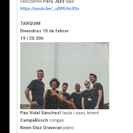
Descobreix
Perú Jazz
aquí:
https://youtu.be/_oDPErhc93o
TARQUIM
Divendres 10 de febrer
19 i 20.30h
Pau Vidal Sánchez
f lauta i saxo, liment
CampàBosch
congas
Kevin Díaz Graveran
piano