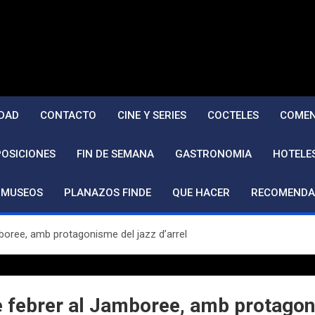
DAD
CONTACTO
CINE Y SERIES
COCTELES
COMEN
POSICIONES
FIN DE SEMANA
GASTRONOMIA
HOTELE
MUSEOS
PLANAZOS FINDE
QUE HACER
RECOMENDA
oree, amb protagonisme del jazz d’arrel
 febrer al Jamboree, amb protagoni