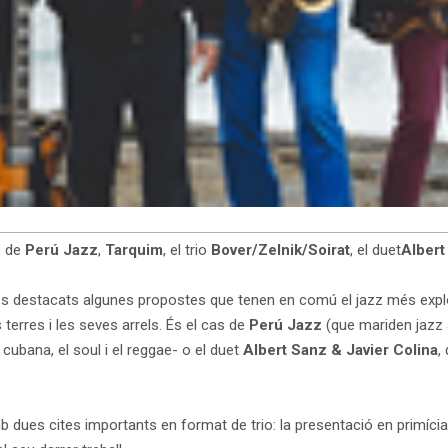
s de
Perú Jazz
,
Tarquim
, el trio
Bover/Zelnik/Soirat
, el duet
Albert
s destacats algunes propostes que tenen en comú el jazz més explor
s terres i les seves arrels. És el cas de
Perú Jazz
(que mariden jazz 
bana, el soul i el reggae- o el duet
Albert Sanz & Javier Colina
,
ues cites importants en format de trio: la presentació en primícia