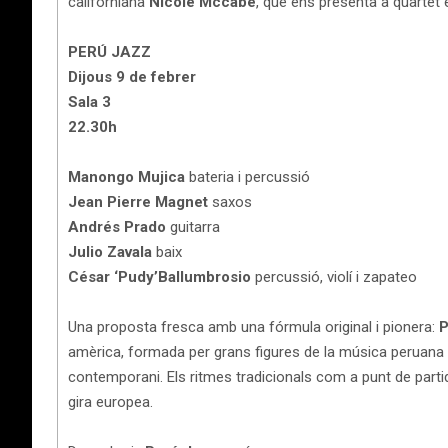
californiana
Nicole Mccabe
, que ens presenta a quartet e
PERÚ JAZZ
Dijous 9 de febrer
Sala 3
22.30h
Manongo Mujica
bateria i percussió
Jean Pierre Magnet
saxos
Andrés Prado
guitarra
Julio Zavala
baix
César ‘Pudy’Ballumbrosio
percussió, violí i zapateo
Una proposta fresca amb una fórmula original i pionera:
P
amèrica, formada per grans figures de la música peruana que
contemporani. Els ritmes tradicionals com a punt de parti
gira europea.