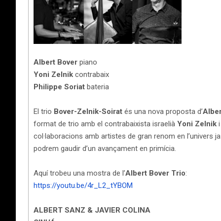
Albert Bover
piano
Yoni Zelnik
contrabaix
Philippe Soriat
bateria
El trio
Bover-Zelnik-Soirat
és una nova proposta d’
Albe
format de trio amb el contrabaixista israelià
Yoni Zelnik
col·laboracions amb artistes de gran renom en l’univers j
podrem gaudir d’un avançament en primícia.
Aquí trobeu una mostra de l’
Albert Bover Trio
:
https://youtu.be/4r_L2_tYBOM
ALBERT SANZ & JAVIER COLINA