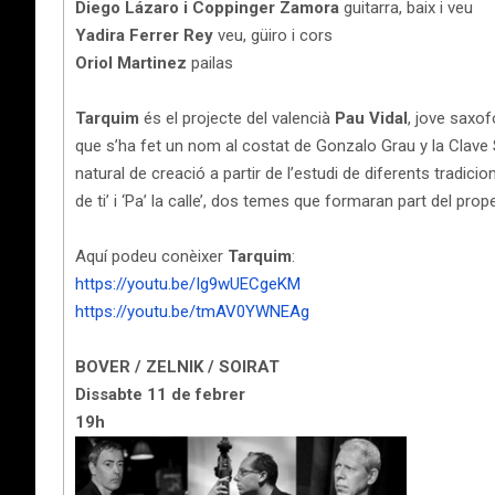
Diego Lázaro i Coppinger Zamora
guitarra, baix i veu
Yadira Ferrer Rey
veu, güiro i cors
Oriol Martinez
pailas
Tarquim
és el projecte del valencià
Pau Vidal
, jove saxof
que s’ha fet un nom al costat de Gonzalo Grau y la Clave
natural de creació a partir de l’estudi de diferents tradic
de ti’ i ‘Pa’ la calle’, dos temes que formaran part del pr
Aquí podeu conèixer
Tarquim
:
https://youtu.be/Ig9wUECgeKM
https://youtu.be/tmAV0YWNEAg
BOVER / ZELNIK / SOIRAT
Dissabte 11 de febrer
19h