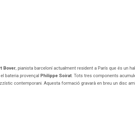
rt Bover
, pianista barceloní actualment resident a París que és un h
i el bateria provençal
Philippe Soirat
. Tots tres components acumul
azzístic contemporani. Aquesta formació gravarà en breu un disc amb 