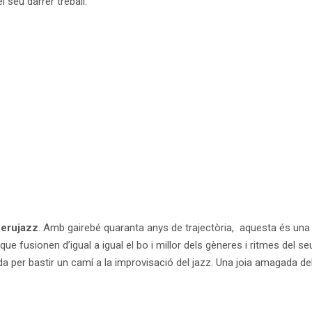
l seu darrer treball.
erujazz
. Amb gairebé quaranta anys de trajectòria, aquesta és un
 fusionen d’igual a igual el bo i millor dels gèneres i ritmes del seu 
da per bastir un camí a la improvisació del jazz. Una joia amagada d