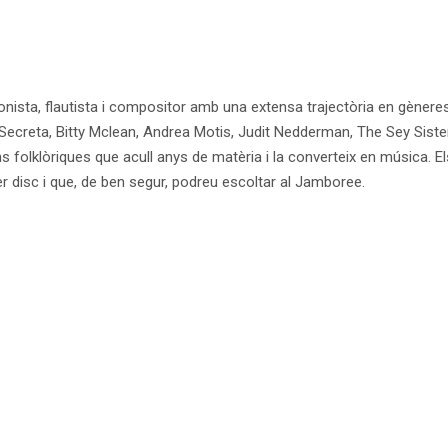
onista, flautista i compositor amb una extensa trajectòria en gèneres 
 Secreta, Bitty Mclean, Andrea Motis, Judit Nedderman, The Sey Sist
ions folklòriques que acull anys de matèria i la converteix en música. 
oper disc i que, de ben segur, podreu escoltar al Jamboree.