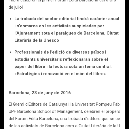
Fabra celebren el primer Fòrum Edita Barcelona del 6 al 8
de juliol
La trobada del sector editorial tindrà caràcter anual
i s’enmarca en les activitats auspiciades per
l’Ajuntament sota el paraigues de Barcelona, Ciutat
Literària de la Unesco
Professionals de l’edició de diversos països i
estudiants universitaris reflexionaran sobre el
paper del llibre i la lectura sota un tema central:
«Estratègies i renovació en el món del llibre»
Barcelona
, 23
de juny de 2016
El Gremi d’Editors de Catalunya i la Universitat Pompeu Fabra, pe
UPF Barcelona School of Management, celebren el propers dies 6, 
del Forum Edita Barcelona, una trobada d’editors que se celebr
de les activitats de Barcelona com a Ciutat Literària de la UNES