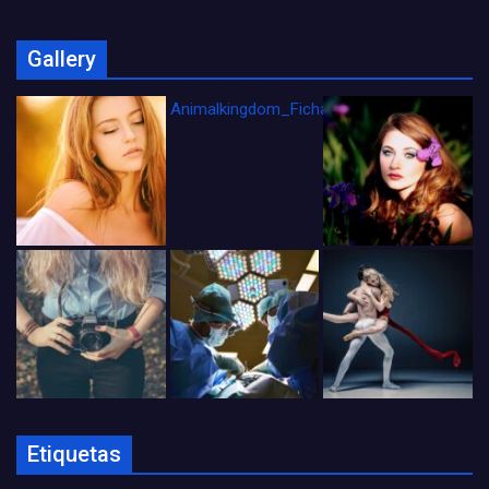
Gallery
Animalkingdom_FichaCine
Etiquetas