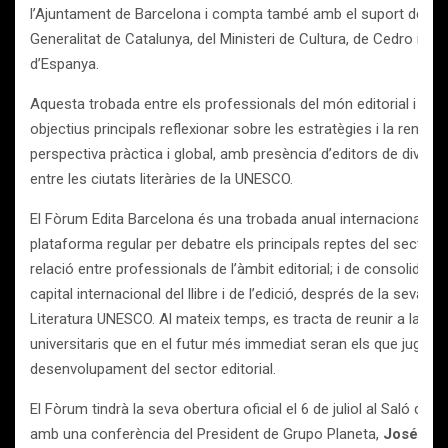
l’Ajuntament de Barcelona i compta també amb el suport del De
Generalitat de Catalunya, del Ministeri de Cultura, de Cedro i de
d’Espanya.
Aquesta trobada entre els professionals del món editorial i d’es
objectius principals reflexionar sobre les estratègies i la renovac
perspectiva pràctica i global, amb presència d’editors de divers
entre les ciutats literàries de la UNESCO.
El Fòrum Edita Barcelona és una trobada anual internacional d’ed
plataforma regular per debatre els principals reptes del sector; d
relació entre professionals de l’àmbit editorial; i de consolidar
capital internacional del llibre i de l’edició, després de la seva 
Literatura UNESCO. Al mateix temps, es tracta de reunir a la tau
universitaris que en el futur més immediat seran els que jugara
desenvolupament del sector editorial.
El Fòrum tindrà la seva obertura oficial el 6 de juliol al Saló de
amb una conferència del President de Grupo Planeta,
José Cr