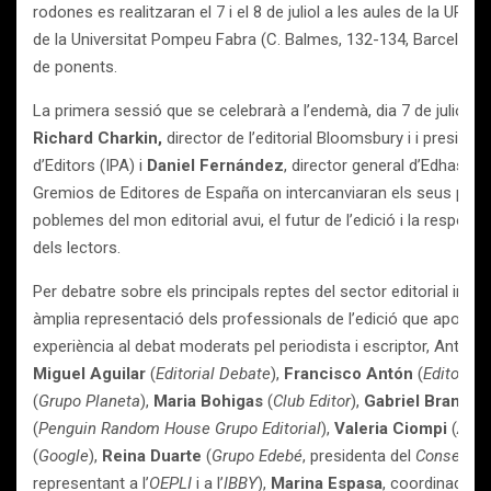
rodones es realitzaran el 7 i el 8 de juliol a les aules de la U
de la Universitat Pompeu Fabra (C. Balmes, 132-134, Barcelona 
de ponents.
La primera sessió que se celebrarà a l’endemà, dia 7 de juliol, s
Richard Charkin,
director de l’editorial Bloomsbury i i presiden
d’Editors (IPA) i
Daniel Fernández
, director general d’Edhasa i
Gremios de Editores de España on intercanviaran els seus punts 
poblemes del mon editorial avui, el futur de l’edició i la respos
dels lectors.
Per debatre sobre els principals reptes del sector editorial inte
àmplia representació dels professionals de l’edició que aportar
experiència al debat moderats pel periodista i escriptor, Antoni I
Miguel Aguilar
(
Editorial Debate
),
Francisco Antón
(
Editorial
(
Grupo Planeta
),
Maria Bohigas
(
Club Editor
),
Gabriel Brandar
(
Penguin Random House Grupo Editorial
),
Valeria Ciompi
(
Alia
(
Google
),
Reina Duarte
(
Grupo Edebé
, presidenta del
Consell Cat
representant a l’
OEPLI
i a l’
IBBY
),
Marina Espasa
, coordinadora