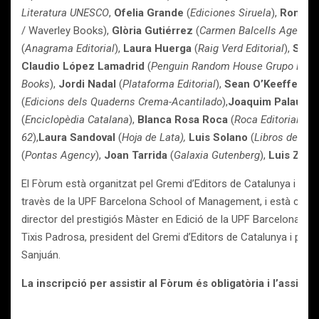
Literatura UNESCO
,
Ofelia Grande
(
Ediciones Siruela
),
Ron Gr
/ Waverley Books),
Glòria Gutiérrez
(
Carmen Balcells Agencia 
(
Anagrama Editorial
),
Laura Huerga
(
Raig Verd Editorial
),
Sigr
Claudio López Lamadrid
(
Penguin Random House Grupo Edito
Books
),
Jordi Nadal
(
Plataforma Editorial
),
Sean O’Keeffe
(
Lib
(
Edicions dels Quaderns Crema-Acantilado
),
Joaquim Palau
(
Ar
(
Enciclopèdia Catalana
),
Blanca Rosa Roca
(
Roca Editorial de 
62
),
Laura Sandoval
(
Hoja de Lata),
Luis Solano
(
Libros del As
(
Pontas Agency
),
Joan Tarrida
(
Galaxia Gutenberg
),
Luis Zen
El Fòrum està organitzat pel Gremi d’Editors de Catalunya i la 
travès de la UPF Barcelona School of Management, i està codiri
director del prestigiós Màster en Edició de la UPF Barcelona Sc
Tixis Padrosa, president del Gremi d’Editors de Catalunya i pel pe
Sanjuán.
La inscripció per assistir al Fòrum és obligatòria i l’assistèn