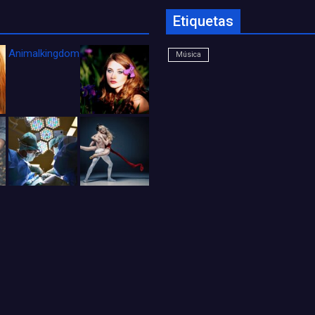
Etiquetas
Animalkingdom_FichaCine
Música