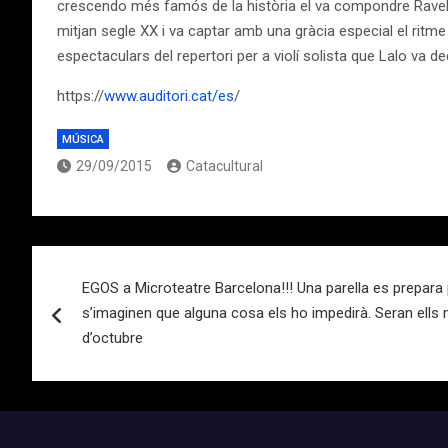
crescendo més famós de la història el va compondre Ravel l
mitjan segle XX i va captar amb una gràcia especial el ritme
espectaculars del repertori per a violí solista que Lalo va d
https://
www.auditori.cat/es
/
MÚSICA
29/09/2015
Catacultural
Navegación
EGOS a Microteatre Barcelona!!! Una parella es prepara 
de
s’imaginen que alguna cosa els ho impedirà. Seran ells m
entradas
d’octubre