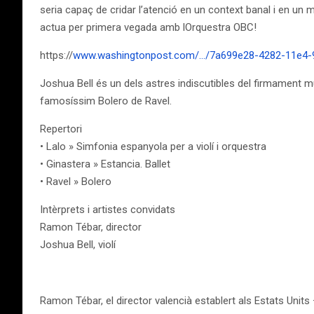
seria capaç de cridar l’atenció en un context banal i en un m
actua per primera vegada amb lOrquestra OBC!
https://
www.washingtonpost.com/…/7a699e28-4282-11e4-
Joshua Bell és un dels astres indiscutibles del firmament m
famosíssim Bolero de Ravel.
Repertori
• Lalo » Simfonia espanyola per a violí i orquestra
• Ginastera » Estancia. Ballet
• Ravel » Bolero
Intèrprets i artistes convidats
Ramon Tébar, director
Joshua Bell, violí
Ramon Tébar, el director valencià establert als Estats Units