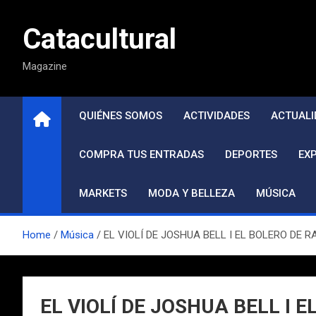
Saltar
al
Catacultural
contenido
Magazine
QUIÉNES SOMOS
ACTIVIDADES
ACTUALI
COMPRA TUS ENTRADAS
DEPORTES
EX
MARKETS
MODA Y BELLEZA
MÚSICA
Home
Música
EL VIOLÍ DE JOSHUA BELL I EL BOLERO DE RAVEL
EL VIOLÍ DE JOSHUA BELL I EL 