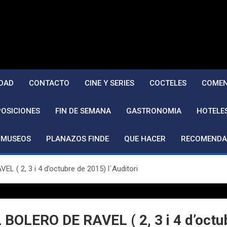
DAD
CONTACTO
CINE Y SERIES
COCTELES
COMEN
POSICIONES
FIN DE SEMANA
GASTRONOMIA
HOTELE
MUSEOS
PLANAZOS FINDE
QUE HACER
RECOMENDA
 ( 2, 3 i 4 d’octubre de 2015) l´Auditori
BOLERO DE RAVEL ( 2, 3 i 4 d’octub