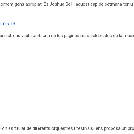
oment gens apropiat. És Joshua Bell i aquest cap de setmana teniu l’op
9a15-13…
usical: ens visita amb una de les pàgines més celebrades de la músic
 –on és titular de diferents orquestres i festivals–ens proposa un pr