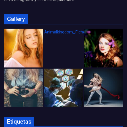
Gallery
Animalkingdom_FichaCine
Etiquetas