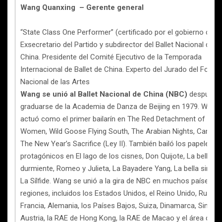
Wang Quanxing – Gerente general
“State Class One Performer” (certificado por el gobierno chino
Exsecretario del Partido y subdirector del Ballet Nacional de
China. Presidente del Comité Ejecutivo de la Temporada
Internacional de Ballet de China. Experto del Jurado del Fondo
Nacional de las Artes
Wang se unió al Ballet Nacional de China (NBC)
después 
graduarse de la Academia de Danza de Beijing en 1979. Wang
actuó como el primer bailarín en The Red Detachment of
Women, Wild Goose Flying South, The Arabian Nights, Carmen
The New Year’s Sacrifice (Ley II). También bailó los papeles
protagónicos en El lago de los cisnes, Don Quijote, La bella
durmiente, Romeo y Julieta, La Bayadere Yang, La bella sirena
La Sílfide. Wang se unió a la gira de NBC en muchos países y
regiones, incluidos los Estados Unidos, el Reino Unido, Rusia,
Francia, Alemania, los Países Bajos, Suiza, Dinamarca, Singapu
Austria, la RAE de Hong Kong, la RAE de Macao y el área de