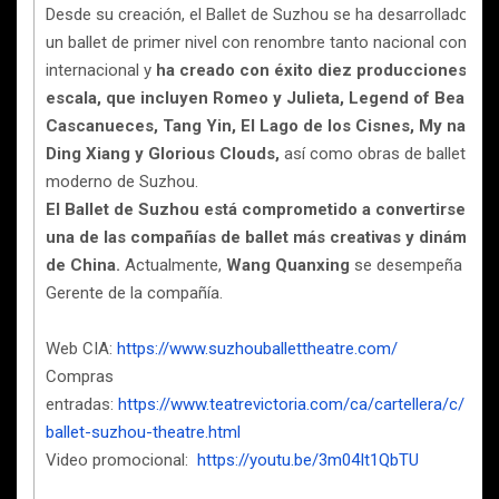
Desde su creación, el Ballet de Suzhou se ha desarrollado c
un ballet de primer nivel con renombre tanto nacional como
internacional y
ha creado con éxito diez producciones a g
escala, que incluyen Romeo y Julieta, Legend of Beauty, 
Cascanueces, Tang Yin, El Lago de los Cisnes, My name 
Ding Xiang y Glorious Clouds,
así como obras de ballet
moderno de Suzhou.
El Ballet de Suzhou está comprometido a convertirse en
una de las compañías de ballet más creativas y dinámicas
de China.
Actualmente,
Wang Quanxing
se desempeña co
Gerente de la compañía.
Web CIA:
https://www.suzhouballettheatre.com/
Compras
entradas:
https://www.teatrevictoria.com/ca/cartellera/c/151_
ballet-suzhou-theatre.html
Video promocional:
https://youtu.be/3m04It1QbTU