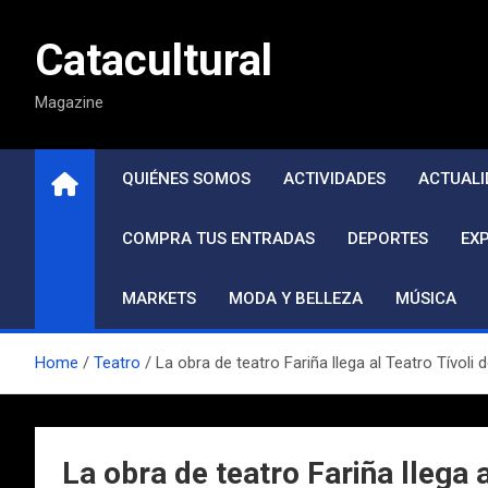
Saltar
al
Catacultural
contenido
Magazine
QUIÉNES SOMOS
ACTIVIDADES
ACTUALI
COMPRA TUS ENTRADAS
DEPORTES
EX
MARKETS
MODA Y BELLEZA
MÚSICA
Home
Teatro
La obra de teatro Fariña llega al Teatro Tívol
La obra de teatro Fariña llega