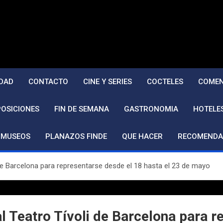
DAD
CONTACTO
CINE Y SERIES
COCTELES
COMEN
POSICIONES
FIN DE SEMANA
GASTRONOMIA
HOTELE
MUSEOS
PLANAZOS FINDE
QUE HACER
RECOMENDA
i de Barcelona para representarse desde el 18 hasta el 23 de mayo
 al Teatro Tívoli de Barcelona para 