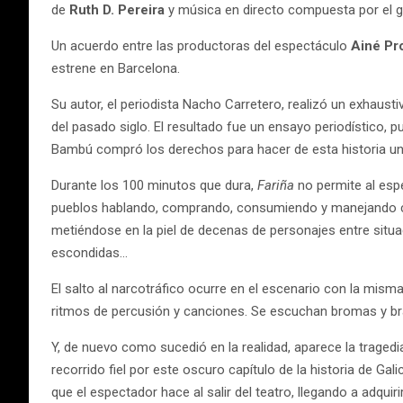
de
Ruth D. Pereira
y música en directo compuesta por el 
Un acuerdo entre las productoras del espectáculo
Ainé Pr
estrene en Barcelona.
Su autor, el periodista Nacho Carretero, realizó un exhaust
del pasado siglo. El resultado fue un ensayo periodístico, p
Bambú compró los derechos para hacer de esta historia una s
Durante los 100 minutos que dura,
Fariña
no permite
al esp
pueblos hablando, comprando, consumiendo y manejando con
metiéndose en la piel de decenas de personajes entre situa
escondidas…
El salto al narcotráfico ocurre en el escenario con la mis
ritmos de percusión y canciones. Se escuchan bromas y bra
Y, de nuevo como sucedió en la realidad, aparece la traged
recorrido fiel por este oscuro capítulo de la historia de Gali
que el espectador hace al salir del teatro, llegando a adquirir