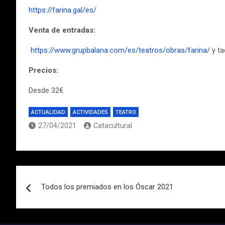
https://farina.gal/es/
Venta de entradas:
https://www.grupbalana.com/es/teatros/obras/farina/
y ta
Precios:
Desde 32€
ACTUALIDAD
ACTIVIDADES
TEATRO
27/04/2021
Catacultural
Navegación
Todos los premiados en los Óscar 2021
de
entradas