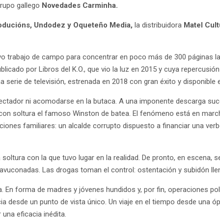
grupo gallego
Novedades Carminha.
oducións, Undodez y Oqueteño Media,
la distribuidora
Matel Cult
ivo trabajo de campo para concentrar en poco más de 300 páginas la 
ublicado por Libros del K.O., que vio la luz en 2015 y cuya repercusi
erie de televisión, estrenada en 2018 con gran éxito y disponible en
ectador ni acomodarse en la butaca. A una imponente descarga suc
 soltura el famoso Winston de batea. El fenómeno está en marcha.
ciones familiares: un alcalde corrupto dispuesto a financiar una ve
ma soltura con la que tuvo lugar en la realidad. De pronto, en escen
vuconadas. Las drogas toman el control: ostentación y subidón llen
ia. En forma de madres y jóvenes hundidos y, por fin, operaciones p
cia desde un punto de vista único. Un viaje en el tiempo desde una ópti
 una eficacia inédita.