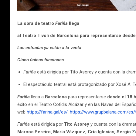
La obra de teatro
Fariña
llega
al Teatro Tívoli de Barcelona para representarse desde
Las entradas ya están a la venta
Cinco únicas funciones
Fariña
está dirigida por Tito Asorey y cuenta con la dram
El espectáculo teatral está protagonizado por Xosé A. To
Fariña
llega a
Barcelona
para representarse
desde el 18 
éxito en el Teatro Cofidis Alcázar y en las Naves del Españ
web
https://farina.gal/es/
,
https://www.grupbalana.com/es/t
Fariña
está dirigida por
Tito Asorey
y cuenta con la drama
Marcos Pereiro, María Vázquez, Cris Iglesias, Sergio Ze