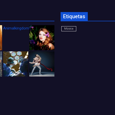
Etiquetas
Animalkingdom_FichaCine
Música