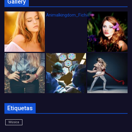
Gallery
Animalkingdom_FichaCine
Etiquetas
Música