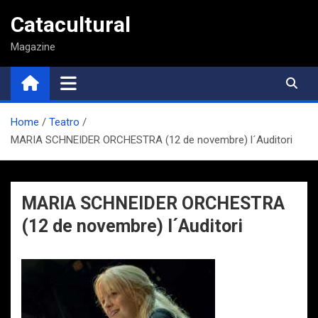
Saltar
Catacultural
al
contenido
Magazine
Home
Teatro
MARIA SCHNEIDER ORCHESTRA (12 de novembre) l´Auditori
MARIA SCHNEIDER ORCHESTRA
(12 de novembre) l´Auditori