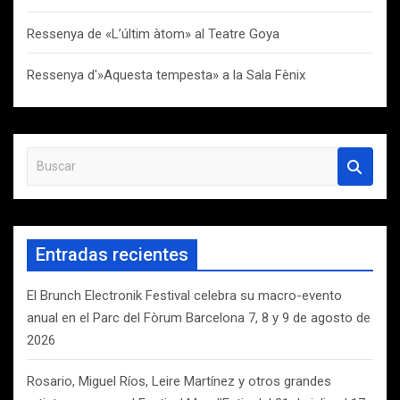
Ressenya de «L’últim àtom» al Teatre Goya
Ressenya d'»Aquesta tempesta» a la Sala Fènix
B
u
s
c
a
Entradas recientes
r
El Brunch Electronik Festival celebra su macro-evento
anual en el Parc del Fòrum Barcelona 7, 8 y 9 de agosto de
2026
Rosario, Miguel Ríos, Leire Martínez y otros grandes