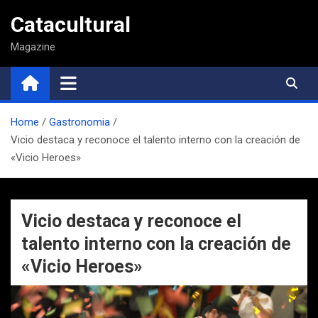
Saltar
Catacultural
al
contenido
Magazine
Home
Gastronomia
Vicio destaca y reconoce el talento interno con la creación de
«Vicio Heroes»
Vicio destaca y reconoce el
talento interno con la creación de
«Vicio Heroes»