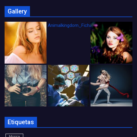
Gallery
Animalkingdom_FichaCine
Etiquetas
Música