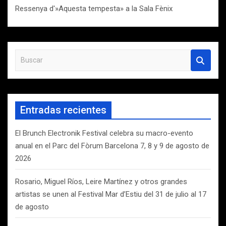
Ressenya d'»Aquesta tempesta» a la Sala Fènix
B
u
s
c
a
Entradas recientes
r
El Brunch Electronik Festival celebra su macro-evento
anual en el Parc del Fòrum Barcelona 7, 8 y 9 de agosto de
2026
Rosario, Miguel Ríos, Leire Martínez y otros grandes
artistas se unen al Festival Mar d’Estiu del 31 de julio al 17
de agosto