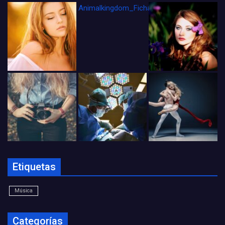
Animalkingdom_FichaCine
Etiquetas
Música
Categorías