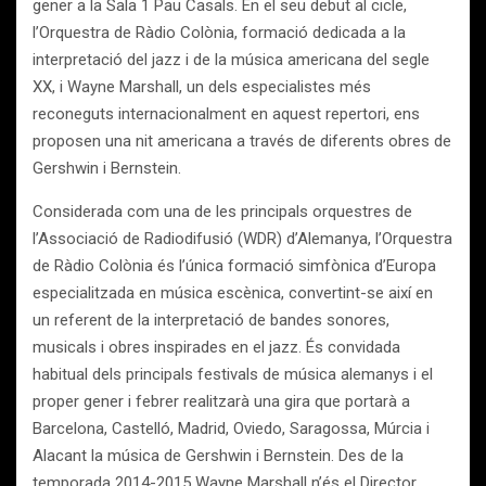
gener a la Sala 1 Pau Casals. En el seu debut al cicle,
l’Orquestra de Ràdio Colònia, formació dedicada a la
interpretació del jazz i de la música americana del segle
XX, i Wayne Marshall, un dels especialistes més
reconeguts internacionalment en aquest repertori, ens
proposen una nit americana a través de diferents obres de
Gershwin i Bernstein.
Considerada com una de les principals orquestres de
l’Associació de Radiodifusió (WDR) d’Alemanya, l’Orquestra
de Ràdio Colònia és l’única formació simfònica d’Europa
especialitzada en música escènica, convertint-se així en
un referent de la interpretació de bandes sonores,
musicals i obres inspirades en el jazz. És convidada
habitual dels principals festivals de música alemanys i el
proper gener i febrer realitzarà una gira que portarà a
Barcelona, Castelló, Madrid, Oviedo, Saragossa, Múrcia i
Alacant la música de Gershwin i Bernstein. Des de la
temporada 2014-2015 Wayne Marshall n’és el Director