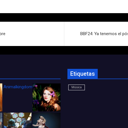
bre
BBF24: Ya tenemos el póst
Etiquetas
Animalkingdom_FichaCine
Música