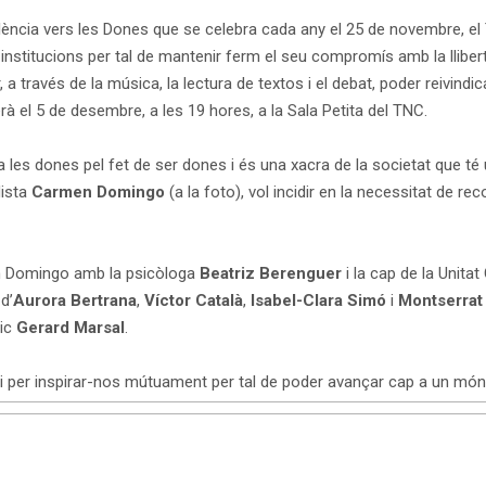
iolència vers les Dones que se celebra cada any el 25 de novembre, el
institucions per tal de mantenir ferm el seu compromís amb la llibert
a través de la música, la lectura de textos i el debat, poder reivindi
erà el 5 de desembre, a les 19 hores, a la Sala Petita del TNC.
a les dones pel fet de ser dones i és una xacra de la societat que té
dista
Carmen Domingo
(a la foto), vol incidir en la necessitat de re
n Domingo amb la psicòloga
Beatriz Berenguer
i la cap de la Unita
d’
Aurora Bertrana
,
Víctor Català
,
Isabel-Clara Simó
i
Montserrat
sic
Gerard Marsal
.
 i per inspirar-nos mútuament per tal de poder avançar cap a un món 