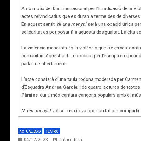
Amb motiu del Dia Internacional per l’Erradicació de la V
actes reivindicatius que es duran a terme des de diverses 
En aquest sentit,
Ni una menys!
serà una ocasió única per, 
solidaritat es pot posar fi a aquesta desigualtat. La cita s
La violència masclista és la violència que s’exerceix contr
comunitari. Aquest acte, coordinat per l’escriptora i perio
parlar-ne obertament.
L’acte constarà d’una taula rodona moderada per Carme
d’Esquadra
Andrea Garcia
, i de quatre lectures de textos 
Pàmies
, qui a més cantarà cançons populars amb el mú
Ni una menys!
vol ser una nova oportunitat per compartir
ACTUALIDAD
TEATRO
04/12/2023
Catacultural