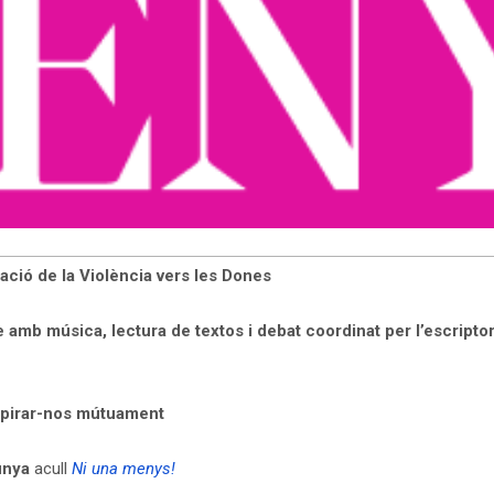
cació de la Violència vers les Dones
le amb música, lectura de textos i debat coordinat per l’escri
nspirar-nos mútuament
lunya
acull
Ni una menys!