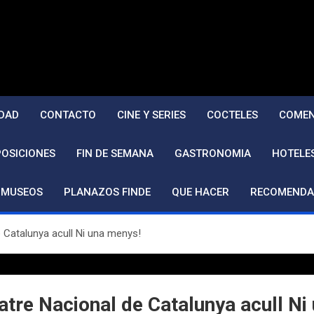
DAD
CONTACTO
CINE Y SERIES
COCTELES
COMEN
POSICIONES
FIN DE SEMANA
GASTRONOMIA
HOTELE
MUSEOS
PLANAZOS FINDE
QUE HACER
RECOMENDA
e Catalunya acull Ni una menys!
eatre Nacional de Catalunya acull N