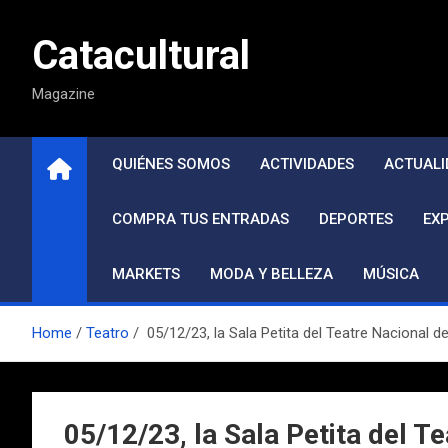
Saltar
al
Catacultural
contenido
Magazine
QUIÉNES SOMOS
ACTIVIDADES
ACTUALI
COMPRA TUS ENTRADAS
DEPORTES
EX
MARKETS
MODA Y BELLEZA
MÚSICA
Home
Teatro
05/12/23, la Sala Petita del Teatre Nacional d
05/12/23, la Sala Petita del T