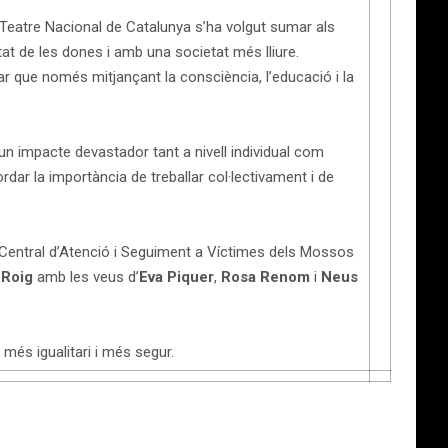
 Teatre Nacional de Catalunya s’ha volgut sumar als
at de les dones i amb una societat més lliure.
car que només mitjançant la consciència, l’educació i la
 un impacte devastador tant a nivell individual com
cordar la importància de treballar col·lectivament i de
t Central d’Atenció i Seguiment a Víctimes dels Mossos
 Roig
amb les veus d’
Eva Piquer
,
Rosa Renom
i
Neus
més igualitari i més segur.