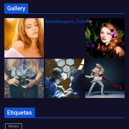
Gallery
Animalkingdom_FichaCine
Etiquetas
Música