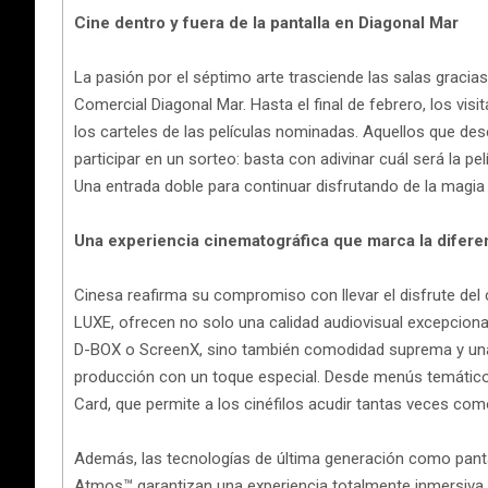
Cine dentro y fuera de la pantalla en Diagonal Mar
La pasión por el séptimo arte trasciende las salas gracia
Comercial Diagonal Mar. Hasta el final de febrero, los vis
los carteles de las películas nominadas. Aquellos que d
participar en un sorteo: basta con adivinar cuál será la pe
Una entrada doble para continuar disfrutando de la magia 
Una experiencia cinematográfica que marca la difere
Cinesa reafirma su compromiso con llevar el disfrute del 
LUXE, ofrecen no solo una calidad audiovisual excepcion
D-BOX o ScreenX, sino también comodidad suprema y un
producción con un toque especial. Desde menús temáticos
Card, que permite a los cinéfilos acudir tantas veces como 
Además, las tecnologías de última generación como panta
Atmos™ garantizan una experiencia totalmente inmersiva.