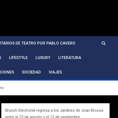
TARIOS DE TEATRO POR PABLO CAVERO
S
LIFESTYLE
LUXURY
LITERATURA
CIONES
SOCIEDAD
VIAJES
ero
Brunch Electronik regresa a los Jardines de Joan Brossa
entre el 23 de agosto y el 13 de septiembre