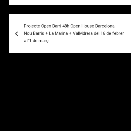
Navegación
Projecte Open Barri 48h Open House Barcelona:
de
Nou Barris + La Marina + Vallvidrera del 16 de febrer
entradas
a l’1 de març