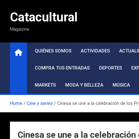
Saltar
al
Catacultural
contenido
Magazine
QUIÉNES SOMOS
ACTIVIDADES
ACTUALI
COMPRA TUS ENTRADAS
DEPORTES
EX
MARKETS
MODA Y BELLEZA
MÚSICA
Home
Cine y series
Cinesa se une a la celebración de los Pr
Cinesa se une a la celebració