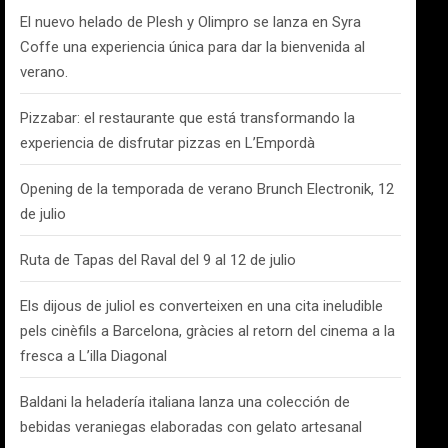
El nuevo helado de Plesh y Olimpro se lanza en Syra
Coffe una experiencia única para dar la bienvenida al
verano.
Pizzabar: el restaurante que está transformando la
experiencia de disfrutar pizzas en L’Empordà
Opening de la temporada de verano Brunch Electronik, 12
de julio
Ruta de Tapas del Raval del 9 al 12 de julio
Els dijous de juliol es converteixen en una cita ineludible
pels cinèfils a Barcelona, gràcies al retorn del cinema a la
fresca a L’illa Diagonal
Baldani la heladería italiana lanza una colección de
bebidas veraniegas elaboradas con gelato artesanal