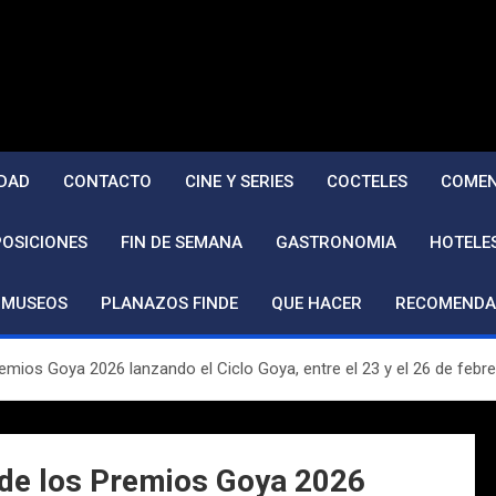
DAD
CONTACTO
CINE Y SERIES
COCTELES
COMEN
POSICIONES
FIN DE SEMANA
GASTRONOMIA
HOTELE
MUSEOS
PLANAZOS FINDE
QUE HACER
RECOMENDA
emios Goya 2026 lanzando el Ciclo Goya, entre el 23 y el 26 de febr
n de los Premios Goya 2026