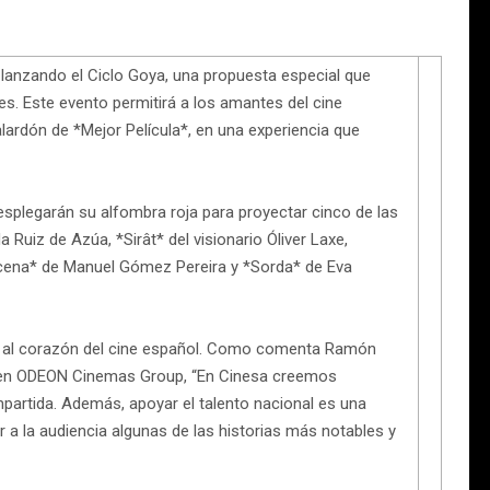
lanzando el Ciclo Goya, una propuesta especial que
s. Este evento permitirá a los amantes del cine
galardón de *Mejor Película*, en una experiencia que
desplegarán su alfombra roja para proyectar cinco de las
uiz de Azúa, *Sirât* del visionario Óliver Laxe,
cena* de Manuel Gómez Pereira y *Sorda* de Eva
je al corazón del cine español. Como comenta Ramón
pa en ODEON Cinemas Group, “En Cinesa creemos
partida. Además, apoyar el talento nacional es una
r a la audiencia algunas de las historias más notables y