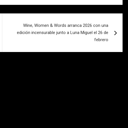
Wine, Women & Words arranca 2026 con una
edición incensurable junto a Luna Miguel el 26 de
febrero