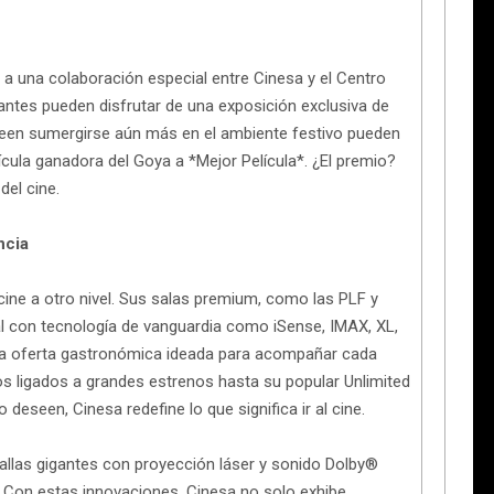
s a una colaboración especial entre Cinesa y el Centro
itantes pueden disfrutar de una exposición exclusiva de
eseen sumergirse aún más en el ambiente festivo pueden
lícula ganadora del Goya a *Mejor Película*. ¿El premio?
del cine.
ncia
cine a otro nivel. Sus salas premium, como las PLF y
al con tecnología de vanguardia como iSense, IMAX, XL,
a oferta gastronómica ideada para acompañar cada
 ligados a grandes estrenos hasta su popular Unlimited
deseen, Cinesa redefine lo que significa ir al cine.
llas gigantes con proyección láser y sonido Dolby®
 Con estas innovaciones, Cinesa no solo exhibe