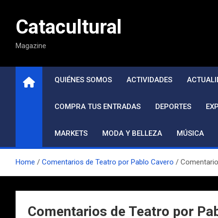
Saltar
al
Catacultural
contenido
Magazine
QUIÉNES SOMOS
ACTIVIDADES
ACTUALI
COMPRA TUS ENTRADAS
DEPORTES
EX
MARKETS
MODA Y BELLEZA
MÚSICA
Home
Comentarios de Teatro por Pablo Cavero
Comentarios
Comentarios de Teatro por Pa