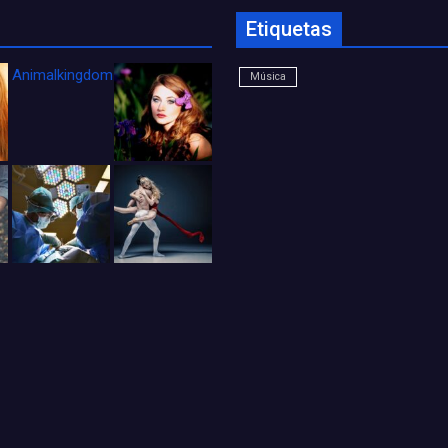
Etiquetas
Animalkingdom_FichaCine
Música