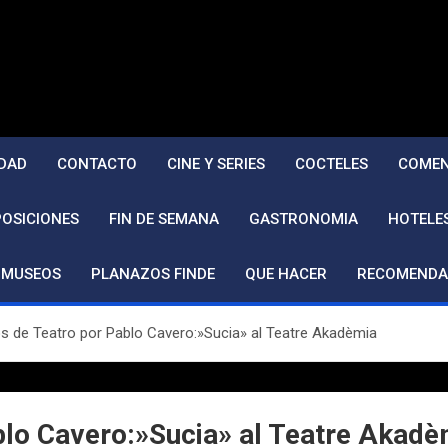
DAD
CONTACTO
CINE Y SERIES
COCTELES
COMEN
POSICIONES
FIN DE SEMANA
GASTRONOMIA
HOTELE
MUSEOS
PLANAZOS FINDE
QUE HACER
RECOMENDA
 de Teatro por Pablo Cavero:»Sucia» al Teatre Akadèmia
blo Cavero:»Sucia» al Teatre Akadè