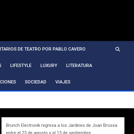
TARIOS DE TEATRO POR PABLO CAVERO
S
LIFESTYLE
LUXURY
LITERATURA
CIONES
SOCIEDAD
VIAJES
Brunch Electronik regresa a los Jardines de Joan Brossa
entre el 23 de agosto y el 13 de septiembre