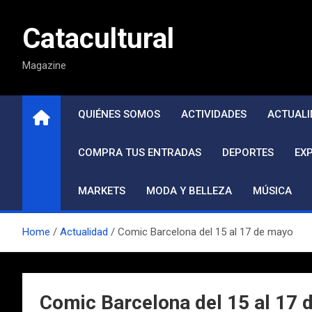
Saltar
al
Catacultural
contenido
Magazine
QUIÉNES SOMOS
ACTIVIDADES
ACTUALI
COMPRA TUS ENTRADAS
DEPORTES
EX
MARKETS
MODA Y BELLEZA
MÚSICA
Home
Actualidad
Comic Barcelona del 15 al 17 de mayo
Comic Barcelona del 15 al 17 