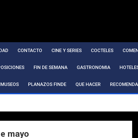
DAD
CONTACTO
CINE Y SERIES
COCTELES
COMEN
POSICIONES
FIN DE SEMANA
GASTRONOMIA
HOTELE
MUSEOS
PLANAZOS FINDE
QUE HACER
RECOMENDA
de mayo