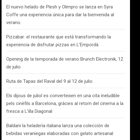
El nuevo helado de Plesh y Olimpro se lanza en Syra
Coffe una experiencia única para dar la bienvenida al
verano.
Pizzabar: el restaurante que está transformando la
experiencia de disfrutar pizzas en L’Empordà
Opening de la temporada de verano Brunch Electronik, 12
de julio
Ruta de Tapas del Raval del 9 al 12 de julio
Els dijous de juliol es converteixen en una cita ineludible
pels cinèfils a Barcelona, gràcies al retorn del cinema a la
fresca a L’illa Diagonal
Baldani la heladería italiana lanza una colección de
bebidas veraniegas elaboradas con gelato artesanal