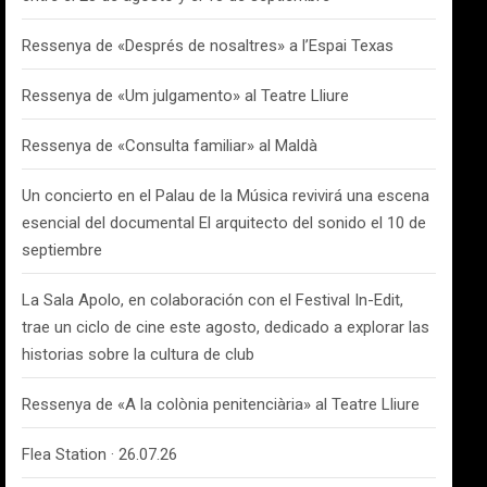
Ressenya de «Després de nosaltres» a l’Espai Texas
Ressenya de «Um julgamento» al Teatre Lliure
Ressenya de «Consulta familiar» al Maldà
Un concierto en el Palau de la Música revivirá una escena
esencial del documental El arquitecto del sonido el 10 de
septiembre
La Sala Apolo, en colaboración con el Festival In-Edit,
trae un ciclo de cine este agosto, dedicado a explorar las
historias sobre la cultura de club
Ressenya de «A la colònia penitenciària» al Teatre Lliure
Flea Station · 26.07.26