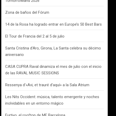
Tomorrowland 2026
Zona de baños del Fórum
14 de la Rosa ha logrado entrar en Europe’s 50 Best Bars
El Tour de Francia del 2 al 5 de julio
Santa Cristina d’Aro, Girona, La Santa celebra su décimo
aniversario
CASA CUPRA Raval dinamiza el mes de julio con el inicio
de las RAVAL MUSIC SESSIONS
Ressenya d'»Avi, et trauré d’aquí» a la Sala Atrium
Les Nits Occident: música, talento emergente y noches
inolvidables en un entorno mágico
Furtivo, el rooftop de ME Barcelona