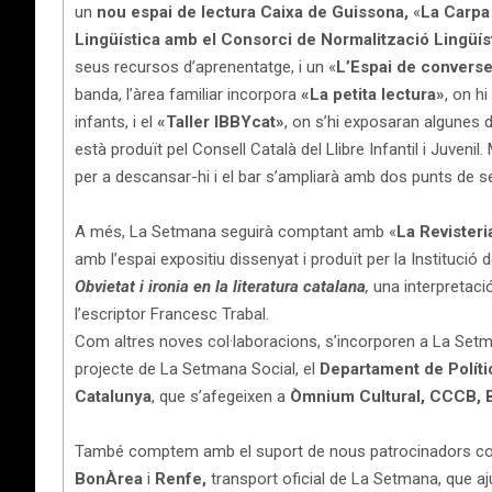
un
nou espai de lectura Caixa de Guissona,
«
La Carpa
Lingüística amb el Consorci de Normalització Lingüís
seus recursos d’aprenentatge, i un «
L’Espai de convers
banda, l’àrea familiar incorpora
«La petita lectura»
, on h
infants, i el
«Taller IBBYcat»
, on s’hi exposaran algunes d
està produït pel Consell Català del Llibre Infantil i Juvenil.
per a descansar-hi i el bar s’ampliarà amb dos punts de se
A més, La Setmana seguirà comptant amb «
La Revisteri
amb l’espai expositiu dissenyat i produït per la Institució
Obvietat i ironia en la literatura catalana
,
una interpretació
l’escriptor Francesc Trabal.
Com altres noves col·laboracions, s’incorporen a La Set
projecte de La Setmana Social, el
Departament de Políti
Catalunya
, que s’afegeixen a
Òmnium Cultural, CCCB, B
També comptem amb el suport de nous patrocinadors 
BonÀrea
i
Renfe,
transport oficial de La Setmana, que aj