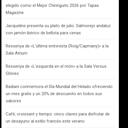
elegido como el Mejor Chiringuito 2026 por Tapas
Magazine.
Jacqueline presenta su plato de julio: Salmorejo andaluz
con jamón ibérico de bellota para cenas
Ressenya de «L’última entrevista (Roig/Capmany)» a la
Sala Atrium
Ressenya de «L’esquerda en el món» a la Sala Versus
Glòries
Badiani conmemora el Día Mundial del Helado ofreciendo
un mes gratis y un 20% de descuento en todos sus
sabores
Café, croissant y tiempo: cinco claves para disfrutar de
un desayuno al estilo francés este verano