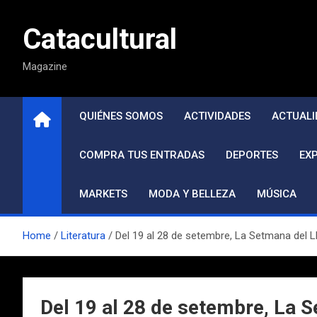
Saltar
al
Catacultural
contenido
Magazine
QUIÉNES SOMOS
ACTIVIDADES
ACTUALI
COMPRA TUS ENTRADAS
DEPORTES
EX
MARKETS
MODA Y BELLEZA
MÚSICA
Home
Literatura
Del 19 al 28 de setembre, La Setmana del 
Del 19 al 28 de setembre, La S