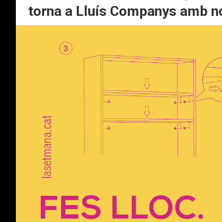
torna a Lluís Companys amb n