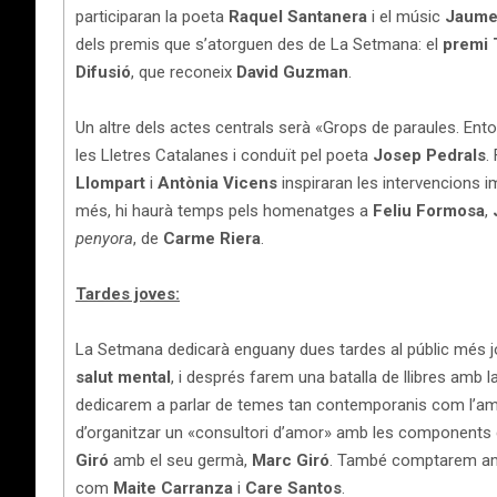
participaran la poeta
Raquel Santanera
i el músic
Jaume
dels premis que s’atorguen des de La Setmana: el
premi 
Difusió
, que reconeix
David Guzman
.
Un altre dels actes centrals serà «Grops de paraules. Enton
les Lletres Catalanes i conduït pel poeta
Josep Pedrals
.
Llompart
i
Antònia Vicens
inspiraran les intervencions
més, hi haurà temps pels homenatges a
Feliu Formosa
,
penyora
, de
Carme Riera
.
Tardes joves:
La Setmana dedicarà enguany dues tardes al públic més 
salut mental
, i després farem una batalla de llibres amb l
dedicarem a parlar de temes tan contemporanis com l’amor
d’organitzar un «consultori d’amor» amb les components
Giró
amb el seu germà,
Marc Giró
. També comptarem amb 
com
Maite Carranza
i
Care Santos
.