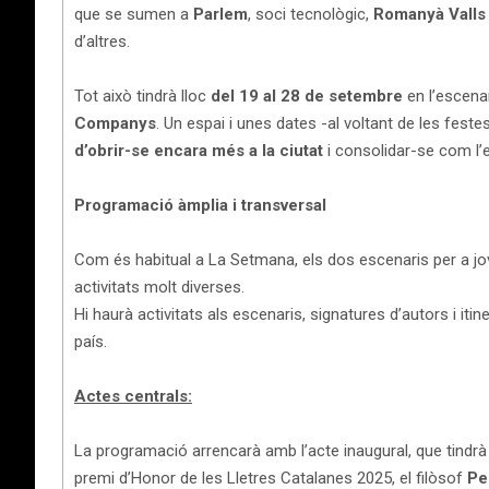
que se sumen a
Parlem
, soci tecnològic,
Romanyà Vall
d’altres.
Tot això tindrà lloc
del 19 al 28 de setembre
en l’escenar
Companys
. Un espai i unes dates -al voltant de les fest
d’obrir-se encara més a la ciutat
i consolidar-se com l’e
Programació àmplia i transversal
Com és habitual a La Setmana, els dos escenaris per a jove
activitats molt diverses.
Hi haurà activitats als escenaris, signatures d’autors i itin
país.
Actes centrals:
La programació arrencarà amb l’acte inaugural, que tindrà 
premi d’Honor de les Lletres Catalanes 2025, el filòsof
Pe