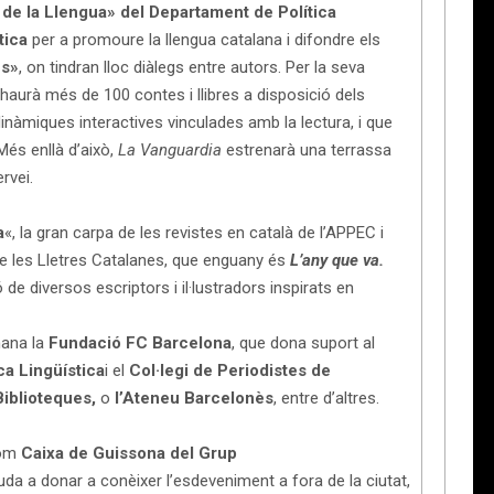
 de la Llengua» del Departament de Política
tica
per a promoure la llengua catalana i difondre els
es»
, on tindran lloc diàlegs entre autors. Per la seva
i haurà més de 100 contes i llibres a disposició dels
inàmiques interactives vinculades amb la lectura, i que
 Més enllà d’això,
La Vanguardia
estrenarà una terrassa
rvei.
a
«, la gran carpa de les revistes en català de l’APPEC i
 de les Lletres Catalanes, que enguany és
L’any que va.
 de diversos escriptors i il·lustradors inspirats en
mana la
Fundació FC Barcelona
, que dona suport al
ca Lingüística
i el
Col·legi de Periodistes de
iblioteques,
o
l’Ateneu Barcelonès
, entre d’altres.
com
Caixa de Guissona del Grup
uda a donar a conèixer l’esdeveniment a fora de la ciutat,