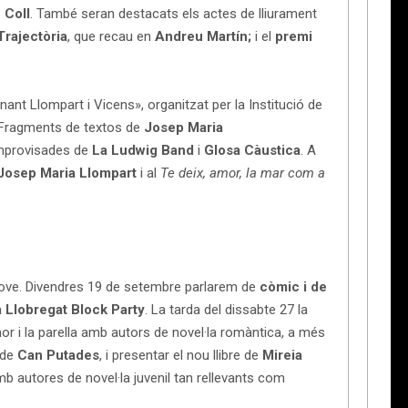
 Coll
. També seran destacats els actes de lliurament
Trajectòria
, que recau en
Andreu Martín;
i el
premi
ant Llompart i Vicens», organitzat per la Institució de
 Fragments de textos de
Josep Maria
 improvisades de
La Ludwig Band
i
Glosa Càustica
. A
Josep Maria Llompart
i al
Te deix, amor, la mar com a
jove. Divendres 19 de setembre parlarem de
còmic i de
a
Llobregat Block Party
. La tarda del dissabte 27 la
 i la parella amb autors de novel·la romàntica, a més
 de
Can Putades
, i presentar el nou llibre de
Mireia
autores de novel·la juvenil tan rellevants com