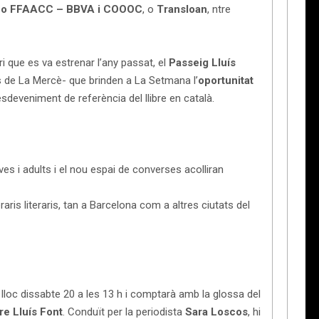
s o FFAACC – BBVA i COOOC
, o
Transloan
, ntre
i que es va estrenar l’any passat, el
Passeig Lluís
es de La Mercè- que brinden a La Setmana l’
oportunitat
sdeveniment de referència del llibre en català.
s i adults i el nou espai de converses acolliran
eraris literaris, tan a Barcelona com a altres ciutats del
lloc dissabte 20 a les 13 h i comptarà amb la glossa del
re Lluís Font
. Conduït per la periodista
Sara Loscos
, hi