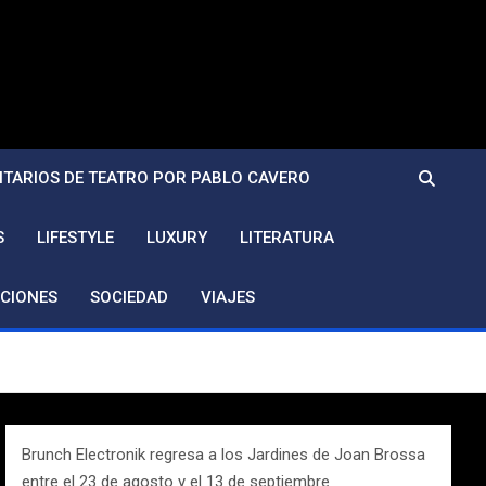
TARIOS DE TEATRO POR PABLO CAVERO
S
LIFESTYLE
LUXURY
LITERATURA
CIONES
SOCIEDAD
VIAJES
Brunch Electronik regresa a los Jardines de Joan Brossa
entre el 23 de agosto y el 13 de septiembre