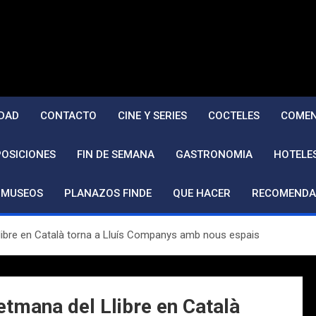
DAD
CONTACTO
CINE Y SERIES
COCTELES
COMEN
POSICIONES
FIN DE SEMANA
GASTRONOMIA
HOTELE
MUSEOS
PLANAZOS FINDE
QUE HACER
RECOMENDA
Llibre en Català torna a Lluís Companys amb nous espais
etmana del Llibre en Català