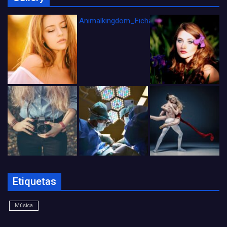
Animalkingdom_FichaCine
Etiquetas
Música