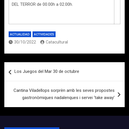
DEL TERROR de 00.00h a 02.00h.
ACTUALIDAD
ACTIVIDADES
30/10/2022
Catacultural
Navegación
Los Juegos del Mar 30 de octubre
de
entradas
Cantina Viladellops sorprèn amb les seves propostes
gastronòmiques nadalenques i servei ‘take away’