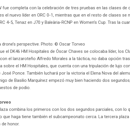
ue completa con la celebración de tres pruebas en las clases de c
II es el nuevo líder en ORC 0-1, mientras que en el resto de clases
C 4-5, Tenaz en J70 y Baleària-RCNP en Women’s Cup. Tras la cuarta
 a drone’s perspective. Photo: © Oscar Torveo
la que el DK46 HM Hospitales de Óscar Chaves se colocaba líder, lo
enta con el lanzaroteño Alfredo Morales a la táctica, no daba opción 
ntaja sobre el HM Hospitales, que cuenta con una tripulación de luj
 José Ponce. También luchará por la victoria el Elena Nova del alem
migo de Basilio Marquínez empezó muy bien haciendo dos segundos,
uestos de podio.
orveo
a combina los primeros con los dos segundos parciales, con lo que 
 que haga tiene también el subcampeonato cerca. La tercera plaza l
 de honor.