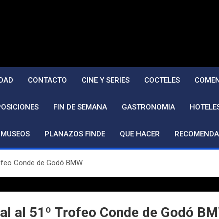
DAD
CONTACTO
CINE Y SERIES
COCTELES
COMEN
POSICIONES
FIN DE SEMANA
GASTRONOMIA
HOTELE
MUSEOS
PLANAZOS FINDE
QUE HACER
RECOMENDA
º Trofeo Conde de Godó BMW
final al 51º Trofeo Conde de Godó B