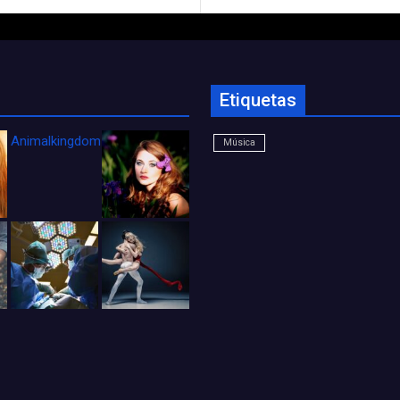
Etiquetas
Animalkingdom_FichaCine
Música