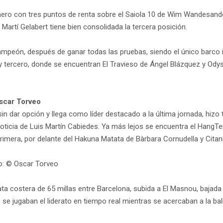
mero con tres puntos de renta sobre el Saiola 10 de Wim Wandesand
 Martí Gelabert tiene bien consolidada la tercera posición.
ampeón, después de ganar todas las pruebas, siendo el único barco
y tercero, donde se encuentran El Travieso de Ángel Blázquez y Odys
scar Torveo
in dar opción y llega como líder destacado a la última jornada, hizo
oticia de Luis Martín Cabiedes. Ya más lejos se encuentra el HangTe
era, por delante del Hakuna Matata de Bàrbara Cornudella y Citania
o: © Oscar Torveo
 costera de 65 millas entre Barcelona, subida a El Masnou, bajada h
 se jugaban el liderato en tiempo real mientras se acercaban a la bal