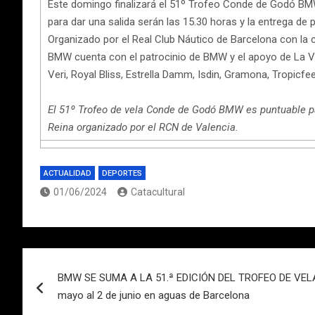
Este domingo finalizará el 51º Trofeo Conde de Godó BMW 
para dar una salida serán las 15.30 horas y la entrega de 
Organizado por el Real Club Náutico de Barcelona con la 
BMW cuenta con el patrocinio de BMW y el apoyo de La Van
Veri, Royal Bliss, Estrella Damm, Isdin, Gramona, Tropicf
El 51º Trofeo de vela Conde de Godó BMW es puntuable pa
Reina organizado por el RCN de Valencia.
ACTUALIDAD
DEPORTES
01/06/2024
Catacultural
Navegación
BMW SE SUMA A LA 51.ª EDICIÓN DEL TROFEO DE VEL
de
mayo al 2 de junio en aguas de Barcelona