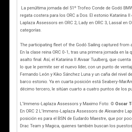
La penúltima jornada del 51º Trofeo Conde de Godó BMW f
regata costera para los ORC a Dos. El estonio Katariina 
Laplaza Assessors en ORC 2, Lady en ORC 3, Lassal en OR
categorías.
The participating fleet of the Godó Sailing captured from
En la clase reina ORC 0-1, tras una primera jornada en 
asalto final. Así, el Katariina II Aivaar Tuulberg, que cu
lo que le permite ser el nuevo líder, con un punto de ve
Fernando León y Kiko Sánchez Luna y un caña del nivel de
barco estonio. Ya en cuarta posición está Seabery-MarA
décimo tercero, le sitúan cuarto a cuatro puntos de los p
L’Immens-Laplaza Assessors y Maximo Foto:
© Oscar T
En ORC 2 L’Immens-Laplaza Assessors de Alexandre Laplaz
posición es para el BSN de Eudardo Maestre, que por poco
Drac Team y Magica, quienes también buscan los puestos