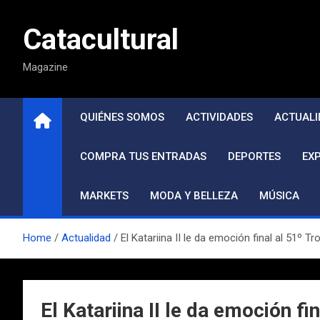
Saltar
al
Catacultural
contenido
Magazine
QUIÉNES SOMOS
ACTIVIDADES
ACTUALI
COMPRA TUS ENTRADAS
DEPORTES
EX
MARKETS
MODA Y BELLEZA
MÚSICA
Home
Actualidad
El Katariina II le da emoción final al 51
El Katariina II le da emoción 