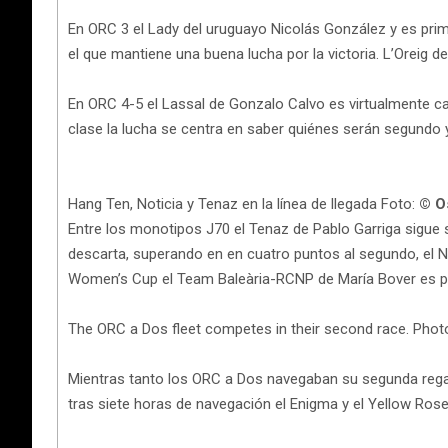
En ORC 3 el Lady del uruguayo Nicolás González y es pri
el que mantiene una buena lucha por la victoria. L’Oreig de
En ORC 4-5 el Lassal de Gonzalo Calvo es virtualmente c
clase la lucha se centra en saber quiénes serán segundo 
Hang Ten, Noticia y Tenaz en la línea de llegada Foto:
© O
Entre los monotipos J70 el Tenaz de Pablo Garriga sigue s
descarta, superando en en cuatro puntos al segundo, el N
Women’s Cup el Team Baleària-RCNP de María Bover es prim
The ORC a Dos fleet competes in their second race. Phot
Mientras tanto los ORC a Dos navegaban su segunda regata
tras siete horas de navegación el Enigma y el Yellow Rose