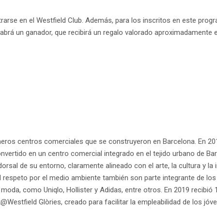
istrarse en el Westfield Club. Además, para los inscritos en este pro
 habrá un ganador, que recibirá un regalo valorado aproximadamente e
imeros centros comerciales que se construyeron en Barcelona. En 201
nvertido en un centro comercial integrado en el tejido urbano de Barc
al de su entorno, claramente alineado con el arte, la cultura y la in
l respeto por el medio ambiente también son parte integrante de los 
moda, como Uniqlo, Hollister y Adidas, entre otros. En 2019 recibió
stfield Glòries, creado para facilitar la empleabilidad de los jóv