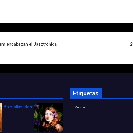
em encabezan el Jazztrònica
2
Etiquetas
Animalkingdom_FichaCine
Música