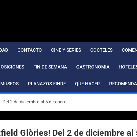
DAD
CONTACTO
CINE Y SERIES
COCTELES
COMEN
POSICIONES
FIN DE SEMANA
GASTRONOMIA
HOTELE
MUSEOS
PLANAZOS FINDE
QUE HACER
RECOMENDA
! Del 2 de diciembre al 5 de enero
ield Glòries! Del 2 de diciembre al