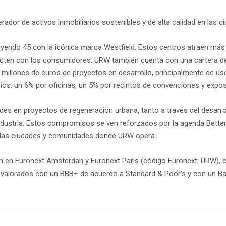
rador de activos inmobiliarios sostenibles y de alta calidad en la
uyendo 45 con la icónica marca Westfield. Estos centros atraen más
ecten con los consumidores. URW también cuenta con una cartera de a
 millones de euros de proyectos en desarrollo, principalmente de us
, un 6% por oficinas, un 5% por recintos de convenciones y exposic
es en proyectos de regeneración urbana, tanto a través del desarr
a industria. Estos compromisos se ven reforzados por la agenda Bette
n las ciudades y comunidades donde URW opera.
n en Euronext Amsterdan y Euronext Paris (código Euronext: URW), c
on valorados con un BBB+ de acuerdo a Standard & Poor’s y con un 