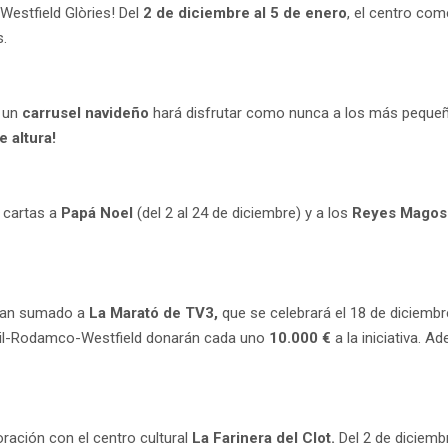
 Westfield Glòries! Del
2 de diciembre al 5 de enero
, el centro com
s.
, un
carrusel navideño
hará disfrutar como nunca a los más pequeños.
 altura!
s cartas a
Papá Noel
(del 2 al 24 de diciembre) y a los
Reyes Mago
 han sumado a
La Marató de TV3,
que se celebrará el 18 de diciembr
bail-Rodamco-Westfield donarán cada uno
10.000 €
a la iniciativa. 
ración con el centro cultural
La Farinera del Clot.
Del 2 de diciembr