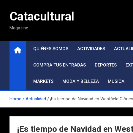
Saltar
al
Catacultural
contenido
Magazine
QUIÉNES SOMOS
ACTIVIDADES
ACTUALI
COMPRA TUS ENTRADAS
DEPORTES
EX
MARKETS
MODA Y BELLEZA
MÚSICA
Home
Actualidad
¡Es tiempo de Navidad en Westfield Glòries
¡Es tiempo de Navidad en Westf