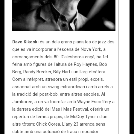
Dave Kikoski
és un dels grans pianistes de jazz des
que es va incorporar a l’escena de Nova York, a
començaments dels 80. D’aleshores ençà, ha fet
feina amb figures de l’altura de Roy Haynes, Bob
Berg, Randy Brecker, Billy Hart i un llarg etcètera.
Com a intèrpret, atresora un estil propi, excels,
assaonat amb un swing extraordinari i amb arrels a
la tradició del post-bob, entre altres escoles. Al
Jamboree, a on va triomfar amb Wayne Escoffery a
la darrera edició del Mas i Mas Festival, oferirà un
repertori de temes propis, de McCoy Tyner i d’un
altre tòtem: Chick Corea. L’any 23 arrenca sens
dubte amb una actuació de traca i mocador.