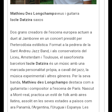
Mathieu Des Longchamps
veus i guitarra
Iscle Datzira
saxos
Dos grans creadors de l’escena europea actuen a
duet al Jamboree en un concert presidit per
l’heterodòxia estilística. Format a la pedrera de la
Sant Andreu Jazz Band, i als conservatoris del
Liceu, Amsterdam i Toulouse, el saxofonista
barceloní
Iscle Datzira
és un músic amb una
marcada personalitat pròpia, a cavall del jazz, la
música experimental i altres gèneres. Per la seva
banda,
Mathieu des Longchamps
destaca com a
guitarrista i compositor a l’escena de París. Nascut
a Mont-real, practica un estil de folk amb aires
llatins, assolit en les seves estades a països com
ara Panamà, l’Argentina, l’Uruguai i Espanya. Les