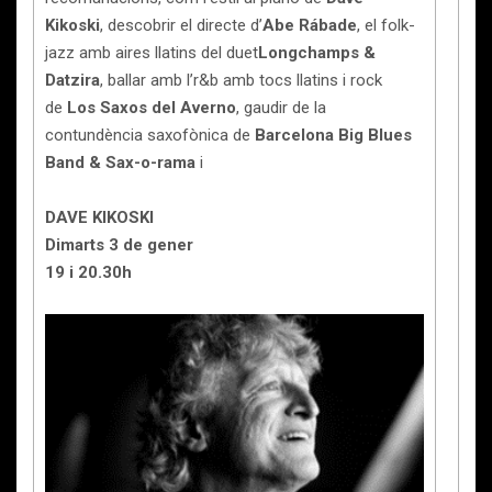
Kikoski
, descobrir el directe d’
Abe Rábade
, el folk-
jazz amb aires llatins del duet
Longchamps &
Datzira
, ballar amb l’r&b amb tocs llatins i rock
de
Los Saxos del Averno
, gaudir de la
contundència saxofònica de
Barcelona Big Blues
Band
& Sax-o-rama
i
DAVE KIKOSKI
Dimarts 3 de gener
19 i 20.30h