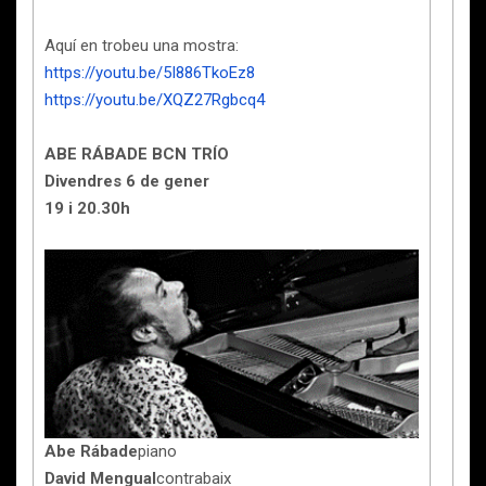
Aquí en trobeu una mostra:
https://youtu.be/5I886TkoEz8
https://youtu.be/XQZ27Rgbcq4
ABE RÁBADE BCN TRÍO
Divendres 6 de gener
19 i 20.30h
Abe Rábade
piano
David Mengual
contrabaix