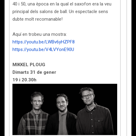
40 i 50, una època en la qual el saxofon era la veu
principal dels salons de ball. Un espectacle sens
dubte molt recomanable!
Aquí en trobeu una mostra:
https://youtu.be/LWBv6yHZPF8
https://youtu.be/V4LVYonE90U
MIKKEL PLOUG
Dimarts 31 de gener
19 i 20.30h