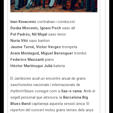
Ivan Kovacevic
contrabaix i conducció
Duska Miscevic, Ignasi Poch
saxo alt
Pol Padrós, Nil Mujal
saxo tenor
Nuria Vitó
saxo bariton
Jaume Torné, Victor Verges
trompeta
Aram Montagud, Miguel Berenguer
trombó
Federico Mazzanti
piano
Héctor Martínugui Julià
bateria
El Jamboree acull un encontre anual de grans
saxofonistes nacionals i internacionals de
rhythm’n’blues conegut com a
Sax-o-rama
. Amb el
segell personal que atresora, la
Barcelona Big
Blues Band
capitaneja aquesta sessió única. El
repertori del concert inclou grans temes dels anys