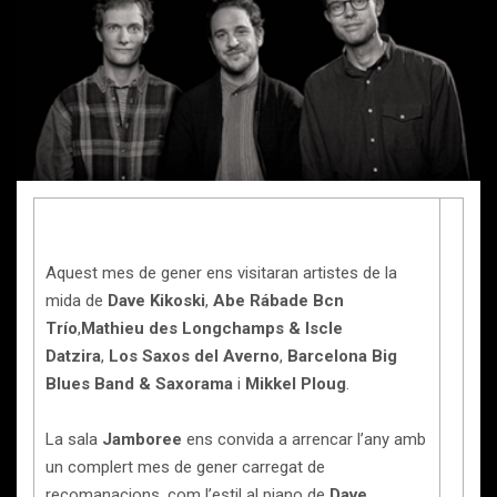
Aquest mes de gener ens visitaran artistes de la
mida de
Dave Kikoski
,
Abe Rábade Bcn
Trío
,
Mathieu des Longchamps & Iscle
Datzira
,
Los Saxos del Averno
,
Barcelona Big
Blues Band & Saxorama
i
Mikkel Ploug
.
La sala
Jamboree
ens convida a arrencar l’any amb
un complert mes de gener carregat de
recomanacions, com l’estil al piano de
Dave