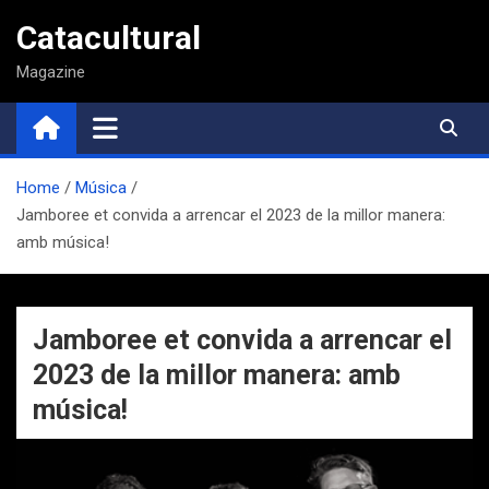
Saltar
Catacultural
al
contenido
Magazine
Home
Música
Jamboree et convida a arrencar el 2023 de la millor manera:
amb música!
Jamboree et convida a arrencar el
2023 de la millor manera: amb
música!