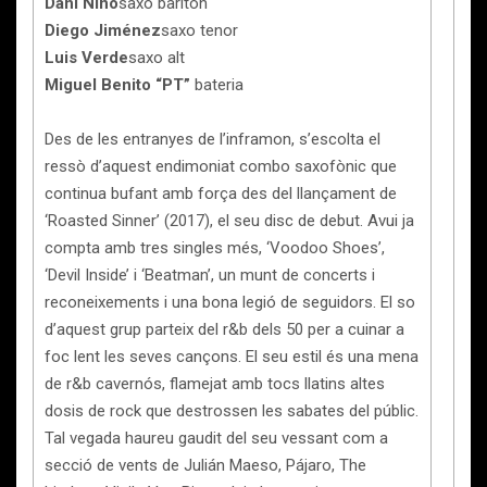
Dani Niño
saxo baríton
Diego Jiménez
saxo tenor
Luis Verde
saxo alt
Miguel Benito “PT”
bateria
Des de les entranyes de l’inframon, s’escolta el
ressò d’aquest endimoniat combo saxofònic que
continua bufant amb força des del llançament de
‘Roasted Sinner’ (2017), el seu disc de debut. Avui ja
compta amb tres singles més, ‘Voodoo Shoes’,
‘Devil Inside’ i ‘Beatman’, un munt de concerts i
reconeixements i una bona legió de seguidors. El so
d’aquest grup parteix del r&b dels 50 per a cuinar a
foc lent les seves cançons. El seu estil és una mena
de r&b cavernós, flamejat amb tocs llatins altes
dosis de rock que destrossen les sabates del públic.
Tal vegada haureu gaudit del seu vessant com a
secció de vents de Julián Maeso, Pájaro, The