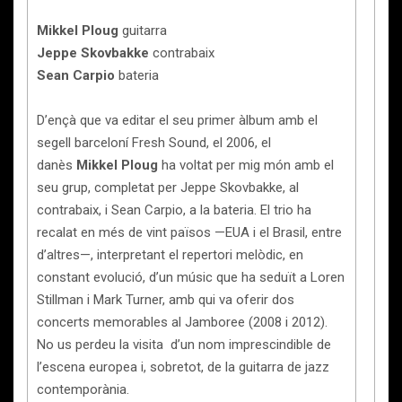
Mikkel
Ploug
guitarra
Jeppe Skovbakke
contrabaix
Sean Carpio
bateria
D’ençà que va editar el seu primer àlbum amb el
segell barceloní Fresh Sound, el 2006, el
danès
Mikkel Ploug
ha voltat per mig món amb el
seu grup, completat per Jeppe Skovbakke, al
contrabaix, i Sean Carpio, a la bateria. El trio ha
recalat en més de vint països —EUA i el Brasil, entre
d’altres—, interpretant el repertori melòdic, en
constant evolució, d’un músic que ha seduït a Loren
Stillman i Mark Turner, amb qui va oferir dos
concerts memorables al Jamboree (2008 i 2012).
No us perdeu la visita d’un nom imprescindible de
l’escena europea i, sobretot, de la guitarra de jazz
contemporània.