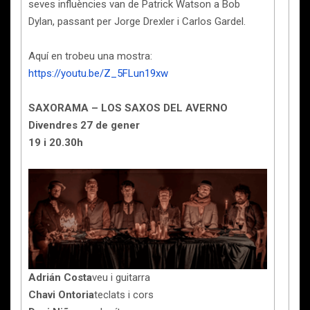
seves influències van de Patrick Watson a Bob
Dylan, passant per Jorge Drexler i Carlos Gardel.
Aquí en trobeu una mostra:
https://youtu.be/Z_5FLun19xw
SAXORAMA – LOS SAXOS DEL AVERNO
Divendres 27 de gener
19 i 20.30h
Adrián Costa
veu i guitarra
Chavi Ontoria
teclats i cors