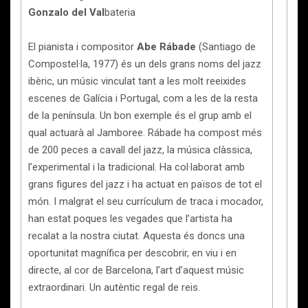
Gonzalo del Val
bateria
El pianista i compositor
Abe Rábade
(Santiago de
Compostel·la, 1977) és un dels grans noms del jazz
ibèric, un músic vinculat tant a les molt reeixides
escenes de Galícia i Portugal, com a les de la resta
de la península. Un bon exemple és el grup amb el
qual actuarà al Jamboree. Rábade ha compost més
de 200 peces a cavall del jazz, la música clàssica,
l’experimental i la tradicional. Ha col·laborat amb
grans figures del jazz i ha actuat en països de tot el
món. I malgrat el seu currículum de traca i mocador,
han estat poques les vegades que l’artista ha
recalat a la nostra ciutat. Aquesta és doncs una
oportunitat magnífica per descobrir, en viu i en
directe, al cor de Barcelona, l’art d’aquest músic
extraordinari. Un autèntic regal de reis.