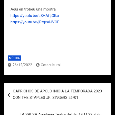
Aquí en trobeu una mostra:
https://youtu.be/eSHAftjOlko
https://youtu.be/jPtqcaIJVOE
MÚSICA
26/12/2022
Catacultural
Navegación
CAPRICHOS DE APOLO INICIA LA TEMPORADA 2023
de
CON THE STAPLES JR. SINGERS 26/01
entradas
LA SALSA Aquitània Teatre del ds. 19.11.22 al dg.