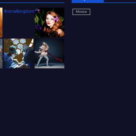
Animalkingdom_FichaCine
Música