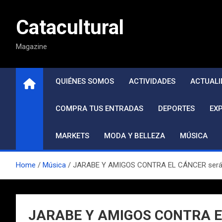
Saltar
al
Catacultural
contenido
Magazine
QUIÉNES SOMOS
ACTIVIDADES
ACTUALI
COMPRA TUS ENTRADAS
DEPORTES
EX
MARKETS
MODA Y BELLEZA
MÚSICA
Home
Música
JARABE Y AMIGOS CONTRA EL CÁNCER serán 2 co
JARABE Y AMIGOS CONTRA EL C