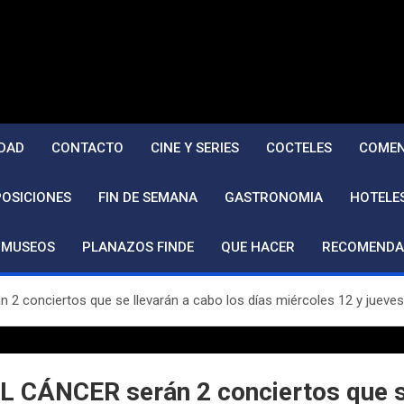
DAD
CONTACTO
CINE Y SERIES
COCTELES
COMEN
POSICIONES
FIN DE SEMANA
GASTRONOMIA
HOTELE
MUSEOS
PLANAZOS FINDE
QUE HACER
RECOMENDA
nciertos que se llevarán a cabo los días miércoles 12 y jueves 1
ÁNCER serán 2 conciertos que se 