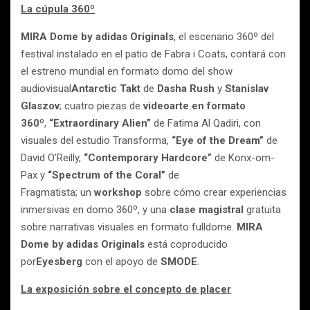
La cúpula 360º
MIRA Dome by adidas Originals
, el escenario 360º del
festival instalado en el patio de Fabra i Coats, contará con
el estreno mundial en formato domo del show
audiovisual
Antarctic Takt
de
Dasha Rush
y
Stanislav
Glaszov
; cuatro piezas de
videoarte en formato
360º
,
“Extraordinary Alien”
de Fatima Al Qadiri, con
visuales del estudio Transforma,
“Eye of the Dream”
de
David O’Reilly,
“Contemporary Hardcore”
de Konx-om-
Pax y
“Spectrum of the Coral”
de
Fragmatista; un
workshop
sobre cómo crear experiencias
inmersivas en domo 360º, y una
clase magistral
gratuita
sobre narrativas visuales en formato fulldome.
MIRA
Dome by adidas Originals
está coproducido
por
Eyesberg
con el apoyo de
SMODE
.
La exposición sobre el concepto de placer