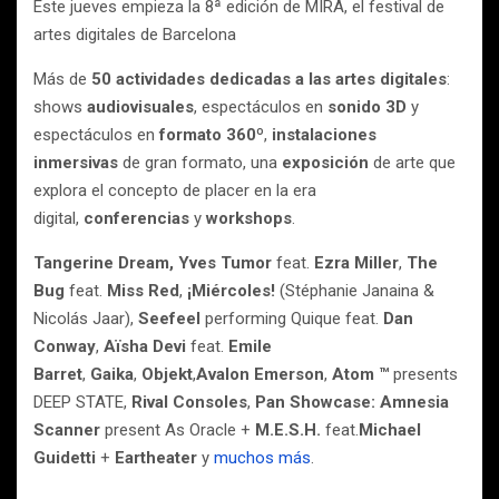
Este jueves empieza la 8ª edición de MIRA, el festival de
artes digitales de Barcelona
Más de
50 actividades dedicadas a las artes digitales
:
shows
audiovisuales
, espectáculos en
sonido 3D
y
espectáculos en
formato 360º
,
instalaciones
inmersivas
de gran formato, una
exposición
de arte que
explora el concepto de placer en la era
digital,
conferencias
y
workshops
.
Tangerine Dream
, Yves Tumor
feat.
Ezra Miller
,
The
Bug
feat.
Miss Red
,
¡Miércoles!
(Stéphanie Janaina &
Nicolás Jaar),
Seefeel
performing Quique feat.
Dan
Conway
,
Aïsha Devi
feat.
Emile
Barret
,
Gaika
,
Objekt
,
Avalon Emerson
,
Atom
™
presents
DEEP STATE,
Rival Consoles
,
Pan Showcase: Amnesia
Scanner
present As Oracle +
M.E.S.H.
feat.
Michael
Guidetti
+
Eartheater
y
muchos más
.