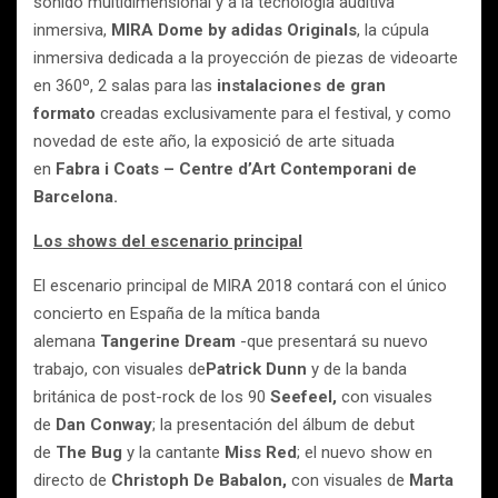
sonido multidimensional y a la tecnología auditiva
inmersiva,
MIRA Dome by adidas Originals
, la cúpula
inmersiva dedicada a la proyección de piezas de videoarte
en 360º, 2 salas para las
instalaciones de gran
formato
creadas exclusivamente para el festival, y como
novedad de este año, la exposició de arte situada
en
Fabra i Coats – Centre d’Art Contemporani de
Barcelona.
Los shows del escenario principal
El escenario principal de MIRA 2018 contará con el único
concierto en España de la mítica banda
alemana
Tangerine Dream
-que presentará su nuevo
trabajo, con visuales de
Patrick Dunn
y de la banda
británica de post-rock de los 90
Seefeel,
con visuales
de
Dan Conway
; la presentación del álbum de debut
de
The Bug
y la cantante
Miss Red
; el nuevo show en
directo de
Christoph De Babalon,
con visuales de
Marta