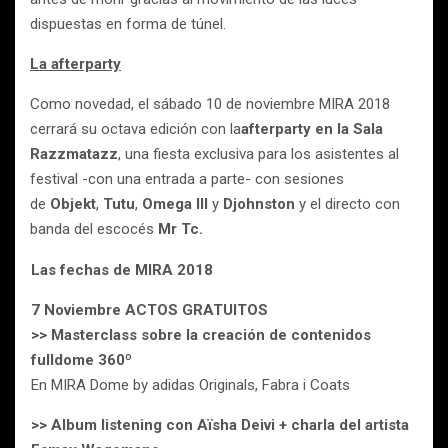
dispuestas en forma de túnel.
La afterparty
Como novedad, el sábado 10 de noviembre MIRA 2018
cerrará su octava edición con la
afterparty en la Sala
Razzmatazz
, una fiesta exclusiva para los asistentes al
festival -con una entrada a parte- con sesiones
de
Objekt
,
Tutu
,
Omega III
y
Djohnston
y el directo con
banda del escocés
Mr Tc.
Las fechas de MIRA 2018
7 Noviembre
ACTOS GRATUITOS
>> Masterclass sobre la creación de contenidos
fulldome 360º
En MIRA Dome by adidas Originals, Fabra i Coats
>> Album listening con Aïsha Deivi + charla del artista