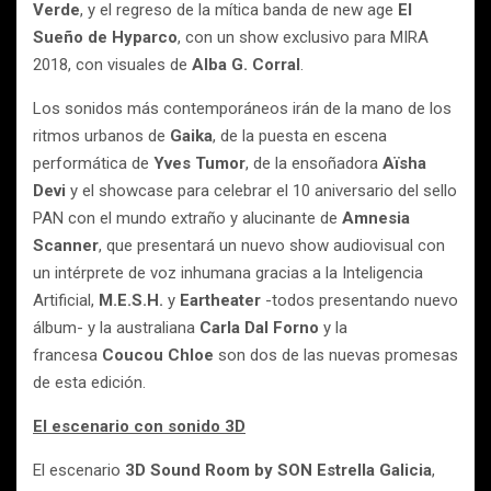
Verde
, y el regreso de la mítica banda de new age
El
Sueño de Hyparco
, con un show exclusivo para MIRA
2018, con visuales de
Alba G. Corral
.
Los sonidos más contemporáneos irán de la mano de los
ritmos urbanos de
Gaika
, de la puesta en escena
performática de
Yves Tumor
, de la ensoñadora
Aïsha
Devi
y el showcase para celebrar el 10 aniversario del sello
PAN con el mundo extraño y alucinante de
Amnesia
Scanner
, que presentará un nuevo show audiovisual con
un intérprete de voz inhumana gracias a la Inteligencia
Artificial,
M.E.S.H.
y
Eartheater
-todos presentando nuevo
álbum- y la australiana
Carla Dal Forno
y la
francesa
Coucou Chloe
son dos de las nuevas promesas
de esta edición.
El escenario con sonido 3D
El escenario
3D Sound Room by SON Estrella Galicia
,