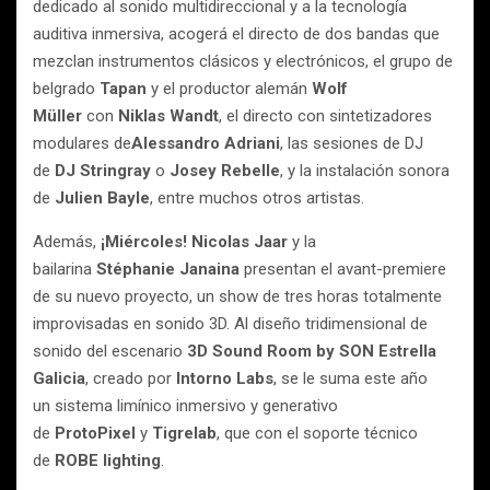
dedicado al sonido multidireccional y a la tecnología
auditiva inmersiva, acogerá el directo de dos bandas que
mezclan instrumentos clásicos y electrónicos, el grupo de
belgrado
Tapan
y el productor alemán
Wolf
Müller
con
Niklas Wandt
, el directo con sintetizadores
modulares de
Alessandro Adriani
, las sesiones de DJ
de
DJ Stringray
o
Josey Rebelle
, y la instalación sonora
de
Julien Bayle
, entre muchos otros artistas.
Además,
¡Miércoles! Nicolas Jaar
y la
bailarina
Stéphanie Janaina
presentan el avant-premiere
de su nuevo proyecto, un show de tres horas totalmente
improvisadas en sonido 3D. Al diseño tridimensional de
sonido del escenario
3D Sound Room by SON Estrella
Galicia
, creado por
Intorno Labs
, se le suma este año
un sistema limínico inmersivo y generativo
de
ProtoPixel
y
Tigrelab
, que con el soporte técnico
de
ROBE lighting
.