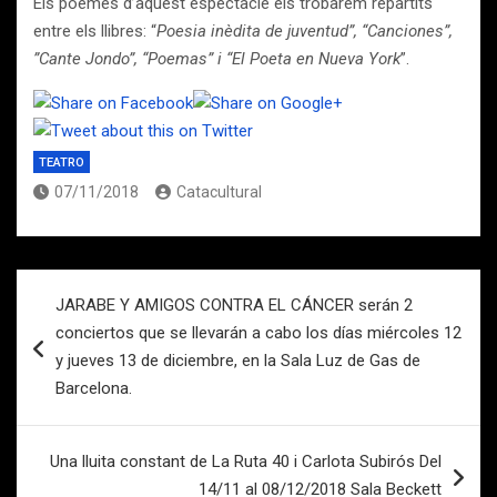
Els poemes d’aquest espectacle els trobarem repartits
entre els llibres: “
Poesia inèdita de juventud”, “Canciones”,
”Cante Jondo”, “Poemas” i “El Poeta en Nueva York
”.
TEATRO
07/11/2018
Catacultural
Navegación
JARABE Y AMIGOS CONTRA EL CÁNCER serán 2
de
conciertos que se llevarán a cabo los días miércoles 12
entradas
y jueves 13 de diciembre, en la Sala Luz de Gas de
Barcelona.
Una lluita constant de La Ruta 40 i Carlota Subirós Del
14/11 al 08/12/2018 Sala Beckett