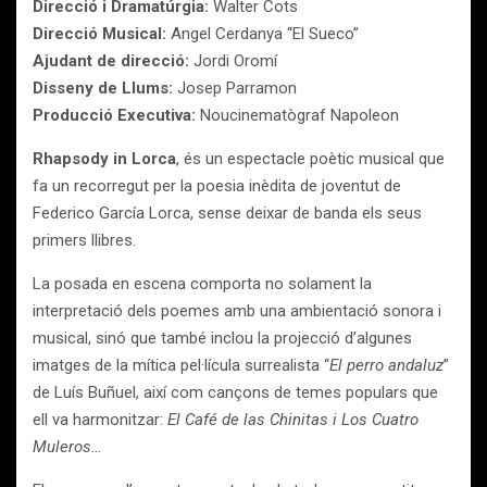
Direcció i Dramatúrgia:
Walter Cots
Direcció Musical:
Angel Cerdanya “El Sueco”
Ajudant de direcció:
Jordi Oromí
Disseny de Llums:
Josep Parramon
Producció Executiva:
Noucinematògraf Napoleon
Rhapsody in Lorca
, és un espectacle poètic musical que
fa un recorregut per la poesia inèdita de joventut de
Federico García Lorca, sense deixar de banda els seus
primers llibres.
La posada en escena comporta no solament la
interpretació dels poemes amb una ambientació sonora i
musical, sinó que també inclou la projecció d’algunes
imatges de la mítica pel·lícula surrealista “
El perro andaluz
”
de Luís Buñuel, així com cançons de temes populars que
ell va harmonitzar:
El Café de las Chinitas i Los Cuatro
Muleros…