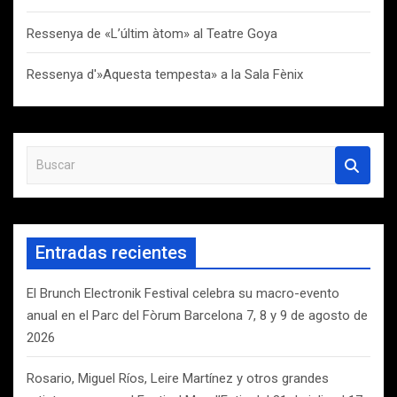
Ressenya de «L’últim àtom» al Teatre Goya
Ressenya d'»Aquesta tempesta» a la Sala Fènix
B
u
s
c
a
Entradas recientes
r
El Brunch Electronik Festival celebra su macro-evento
anual en el Parc del Fòrum Barcelona 7, 8 y 9 de agosto de
2026
Rosario, Miguel Ríos, Leire Martínez y otros grandes