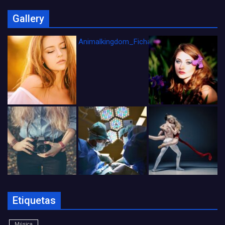
Gallery
Animalkingdom_FichaCine
Etiquetas
Música