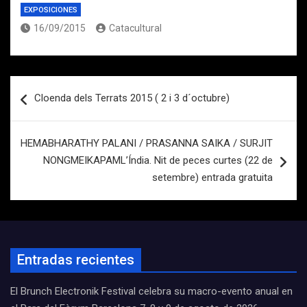
EXPOSICIONES
16/09/2015
Catacultural
Navegación
Cloenda dels Terrats 2015 ( 2 i 3 d´octubre)
de
entradas
HEMABHARATHY PALANI / PRASANNA SAIKA / SURJIT
NONGMEIKAPAML’Índia. Nit de peces curtes (22 de
setembre) entrada gratuita
Entradas recientes
El Brunch Electronik Festival celebra su macro-evento anual en