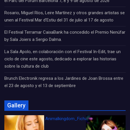
el Parc del Fòrum Barcelona 7, 8 y 9 de agosto de 2026
Rosario, Miguel Ríos, Leire Martínez y otros grandes artistas se
unen al Festival Mar d’Estiu del 31 de julio al 17 de agosto
El Festival Terramar CaixaBank ha concedido el Premio Nenúfar
by Sala Joiers a Sergio Dalma.
La Sala Apolo, en colaboración con el Festival In-Edit, trae un
ciclo de cine este agosto, dedicado a explorar las historias
sobre la cultura de club
Brunch Electronik regresa a los Jardines de Joan Brossa entre
el 23 de agosto y el 13 de septiembre
Gallery
Animalkingdom_FichaCine