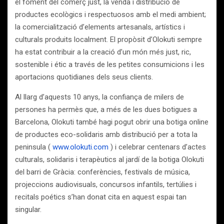
el foment del comerç just, la venda i distribució de
productes ecològics i respectuosos amb el medi ambient;
la comercialització d’elements artesanals, artístics i
culturals produits localment. El propòsit d’Olokuti sempre
ha estat contribuir a la creació d’un món més just, ric,
sostenible i étic a través de les petites consumicions i les
aportacions quotidianes dels seus clients.
Al llarg d’aquests 10 anys, la confiança de milers de
persones ha permès que, a més de les dues botigues a
Barcelona, Olokuti també hagi pogut obrir una botiga online
de productes eco-solidaris amb distribució per a tota la
peninsula (
www.olokuti.com
) i celebrar centenars d’actes
culturals, solidaris i terapèutics al jardí de la botiga Olokuti
del barri de Gràcia: conferències, festivals de música,
projeccions audiovisuals, concursos infantils, tertúlies i
recitals poétics s’han donat cita en aquest espai tan
singular.