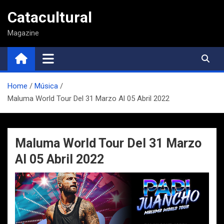
Saltar
Catacultural
al
contenido
Magazine
Home
Música
Maluma World Tour Del 31 Marzo Al 05 Abril 2022
Maluma World Tour Del 31 Marzo
Al 05 Abril 2022