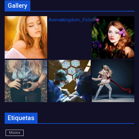
Gallery
Animalkingdom_FichaCine
Etiquetas
Música