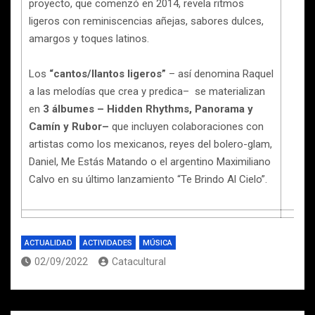
proyecto, que comenzó en 2014, revela ritmos
ligeros con reminiscencias añejas, sabores dulces,
amargos y toques latinos.
Los
“cantos/llantos ligeros”
– así denomina Raquel
a las melodías que crea y predica– se materializan
en
3 álbumes – Hidden Rhythms, Panorama y
Camín y Rubor–
que incluyen colaboraciones con
artistas como los mexicanos, reyes del bolero-glam,
Daniel, Me Estás Matando o el argentino Maximiliano
Calvo en su último lanzamiento “Te Brindo Al Cielo”.
ACTUALIDAD
ACTIVIDADES
MÚSICA
02/09/2022
Catacultural