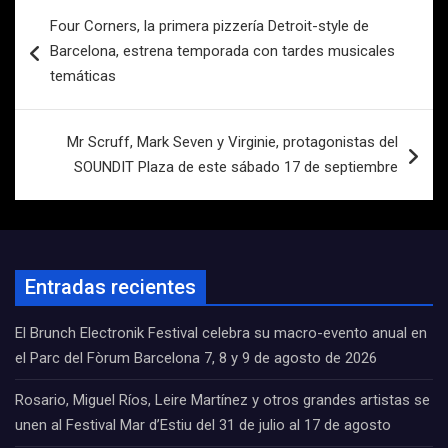
Navegación
Four Corners, la primera pizzería Detroit-style de
de
Barcelona, estrena temporada con tardes musicales
entradas
temáticas
Mr Scruff, Mark Seven y Virginie, protagonistas del
SOUNDIT Plaza de este sábado 17 de septiembre
Entradas recientes
El Brunch Electronik Festival celebra su macro-evento anual en
el Parc del Fòrum Barcelona 7, 8 y 9 de agosto de 2026
Rosario, Miguel Ríos, Leire Martínez y otros grandes artistas se
unen al Festival Mar d’Estiu del 31 de julio al 17 de agosto