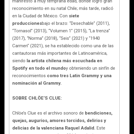
manifestó a muy temprana edad, donde logró gran
reconocimiento en su natal Chile; más tarde, radicó
en la Ciudad de México. Con
siete
producciones
bajo el brazo: “Desechable” (2011),
“Tornasol” (2013), “Volumen 1” (2015), “La trenza”
(2017), “Norma” (2018), “Seis” (2021) y “1940
Carmen” (2021), se ha establecido como una de las
cantautoras más importantes de Latinoamérica,
siendo
la artista chilena más escuchada en
Spotify en todo el mundo
y obteniendo un sinfín de
reconocimientos
como tres Latin Grammy y una
nominación al Grammy.
SOBRE CHLÖE’S CLUE:
Chlöe’s Clue es el archivo sonoro de
bendiciones,
quejas, augurios, amores torcidos, delirios y
delicias de la valenciana Raquel Adalid.
Este