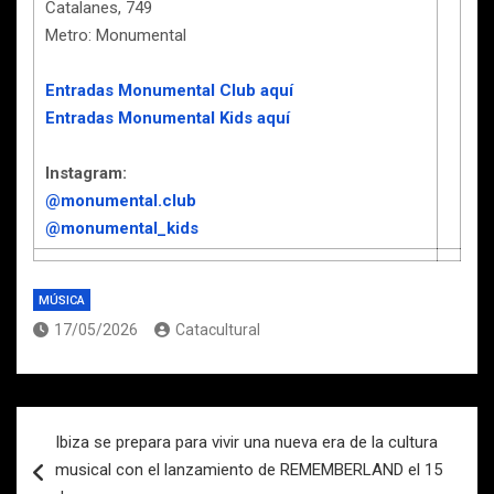
Catalanes, 749
Metro: Monumental
Entradas Monumental Club aquí
Entradas Monumental Kids aquí
Instagram:
@monumental.club
@monumental_kids
MÚSICA
17/05/2026
Catacultural
Navegación
Ibiza se prepara para vivir una nueva era de la cultura
de
musical con el lanzamiento de REMEMBERLAND el 15
entradas