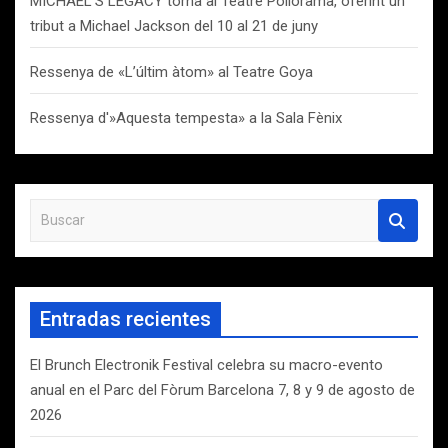
MICHAEL’S LEGACY torna al Teatre Poliorama, oferint un
tribut a Michael Jackson del 10 al 21 de juny
Ressenya de «L’últim àtom» al Teatre Goya
Ressenya d'»Aquesta tempesta» a la Sala Fènix
B
u
s
c
a
Entradas recientes
r
El Brunch Electronik Festival celebra su macro-evento
anual en el Parc del Fòrum Barcelona 7, 8 y 9 de agosto de
2026