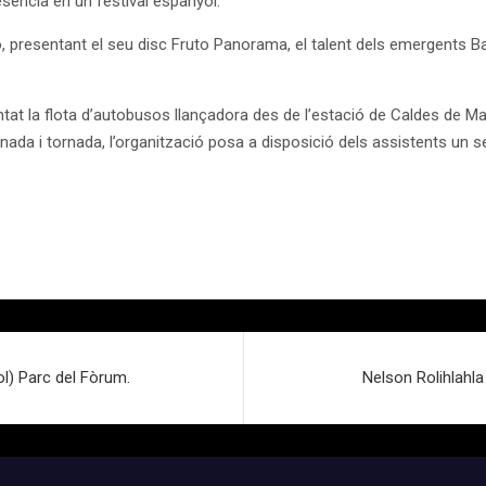
sència en un festival espanyol.
presentant el seu disc Fruto Panorama, el talent dels emergents Bar
la flota d’autobusos llançadora des de l’estació de Caldes de Malavella
r l’anada i tornada, l’organització posa a disposició dels assistents 
iol) Parc del Fòrum.
Nelson Rolihlahla