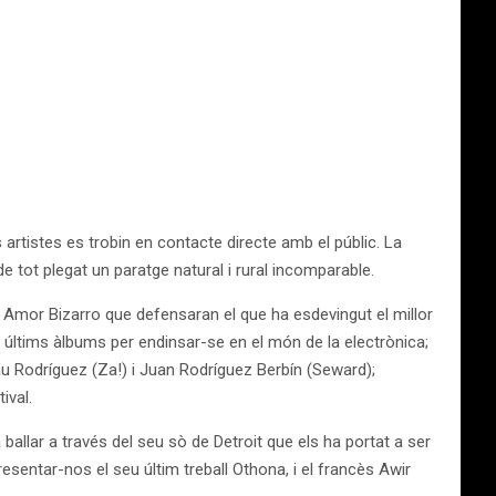
 artistes es trobin en contacte directe amb el públic. La
de tot plegat un paratge natural i rural incomparable.
 Amor Bizarro que defensaran el que ha esdevingut el millor
 últims àlbums per endinsar-se en el món de la electrònica;
u Rodríguez (Za!) i Juan Rodríguez Berbín (Seward);
ival.
ballar a través del seu sò de Detroit que els ha portat a ser
esentar-nos el seu últim treball Othona, i el francès Awir