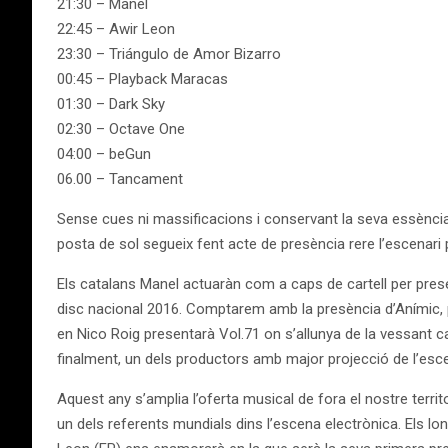
21:30 – Manel
22:45 – Awir Leon
23:30 – Triángulo de Amor Bizarro
00:45 – Playback Maracas
01:30 – Dark Sky
02:30 – Octave One
04:00 – beGun
06.00 – Tancament
Sense cues ni massificacions i conservant la seva essència i
posta de sol segueix fent acte de presència rere l’escenari p
Els catalans Manel actuaràn com a caps de cartell per pres
disc nacional 2016. Comptarem amb la presència d’Anímic, p
en Nico Roig presentarà Vol.71 on s’allunya de la vessant 
finalment, un dels productors amb major projecció de l’esce
Aquest any s’amplia l’oferta musical de fora el nostre terri
un dels referents mundials dins l’escena electrònica. Els lon