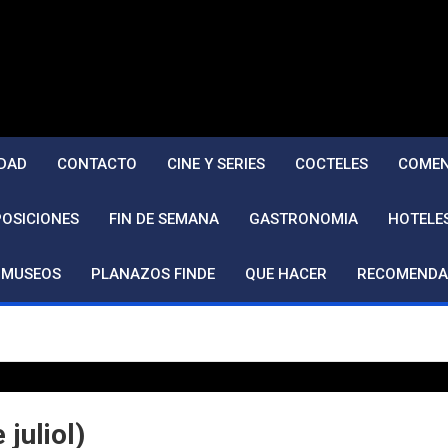
DAD
CONTACTO
CINE Y SERIES
COCTELES
COMEN
POSICIONES
FIN DE SEMANA
GASTRONOMIA
HOTELE
MUSEOS
PLANAZOS FINDE
QUE HACER
RECOMENDA
juliol)