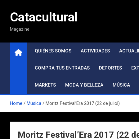
Saltar
al
Catacultural
contenido
Magazine
QUIÉNES SOMOS
ACTIVIDADES
ACTUALI
COMPRA TUS ENTRADAS
DEPORTES
EX
MARKETS
MODA Y BELLEZA
MÚSICA
Home
Música
Moritz Festival’Era 2017 (22 de juliol)
Moritz Festival’Era 2017 (22 de 