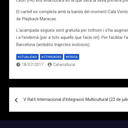
Leon (FR) ens enamorarà en la que serà la seva primera pre
El cartell es completa amb la banda del moment Cala Vento, 
de Playback Maracas.
L’acampada segueix sent gratuïta per tothom i s’ha augmentat 
i a l’endemà (per a tots aquells que facin nit). Per facilita
Barcelona (ambdós trajectes inclosos).
ACTUALIDAD
ACTIVIDADES
MÚSICA
18/07/2017
Catacultural
Navegación
V Ral·li Internacional d’Integració Multicultural (22 de jul
de
entradas