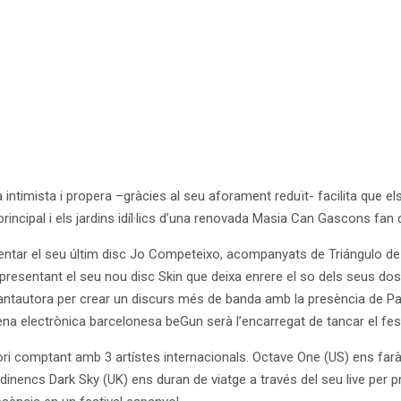
ntimista i propera –gràcies al seu aforament reduït- facilita que els
rincipal i els jardins idíl·lics d’una renovada Masia Can Gascons fan 
entar el seu últim disc Jo Competeixo, acompanyats de Triángulo de
resentant el seu nou disc Skin que deixa enrere el so dels seus dos
cantautora per crear un discurs més de banda amb la presència de Pa
na electrònica barcelonesa beGun serà l’encarregat de tancar el fest
tori comptant amb 3 artístes internacionals. Octave One (US) ens farà 
dinencs Dark Sky (UK) ens duran de viatge a través del seu live per pr