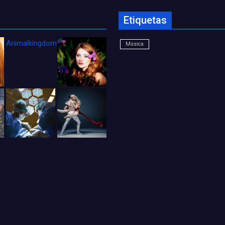
Etiquetas
Animalkingdom_FichaCine
Música