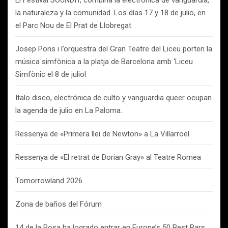
El Festival SOUNDIT, combina la electrónica de vanguardia,
la naturaleza y la comunidad. Los días 17 y 18 de julio, en
el Parc Nou de El Prat de Llobregat
Josep Pons i l’orquestra del Gran Teatre del Liceu porten la
música simfònica a la platja de Barcelona amb ‘Liceu
Simfònic el 8 de juliol
Italo disco, electrónica de culto y vanguardia queer ocupan
la agenda de julio en La Paloma.
Ressenya de «Primera llei de Newton» a La Villarroel
Ressenya de «El retrat de Dorian Gray» al Teatre Romea
Tomorrowland 2026
Zona de baños del Fórum
14 de la Rosa ha logrado entrar en Europe’s 50 Best Bars