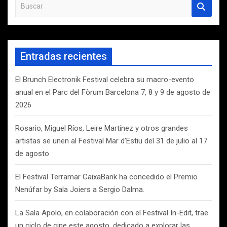
B
u
s
c
a
Entradas recientes
r
El Brunch Electronik Festival celebra su macro-evento
anual en el Parc del Fòrum Barcelona 7, 8 y 9 de agosto de
2026
Rosario, Miguel Ríos, Leire Martínez y otros grandes
artistas se unen al Festival Mar d’Estiu del 31 de julio al 17
de agosto
El Festival Terramar CaixaBank ha concedido el Premio
Nenúfar by Sala Joiers a Sergio Dalma.
La Sala Apolo, en colaboración con el Festival In-Edit, trae
un ciclo de cine este agosto, dedicado a explorar las