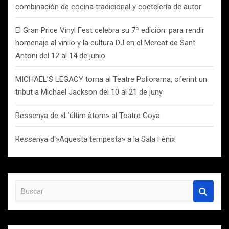
combinación de cocina tradicional y coctelería de autor
El Gran Price Vinyl Fest celebra su 7ª edición: para rendir
homenaje al vinilo y la cultura DJ en el Mercat de Sant
Antoni del 12 al 14 de junio
MICHAEL’S LEGACY torna al Teatre Poliorama, oferint un
tribut a Michael Jackson del 10 al 21 de juny
Ressenya de «L’últim àtom» al Teatre Goya
Ressenya d'»Aquesta tempesta» a la Sala Fènix
B
u
s
c