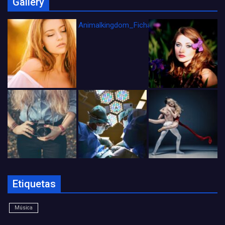
Gallery
Animalkingdom_FichaCine
Etiquetas
Música