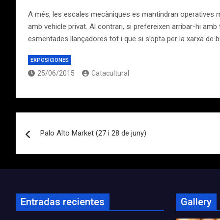
A més, les escales mecàniques es mantindran operatives ment
amb vehicle privat. Al contrari, si prefereixen arribar-hi amb 
esmentades llançadores tot i que si s’opta per la xarxa de 
EXPOSICIONES
25/06/2015
Catacultural
Navegación
Palo Alto Market (27 i 28 de juny)
de
entradas
Entradas recientes
Gallery