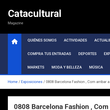
Saltar
al
Catacultural
contenido
Magazine
QUIÉNES SOMOS
ACTIVIDADES
ACTUALI
COMPRA TUS ENTRADAS
DEPORTES
EX
MARKETS
MODA Y BELLEZA
MÚSICA
Home
Exposiciones
0808 Barcelona Fashion , Com arribar a
0808 Barcelona Fashion , Com 