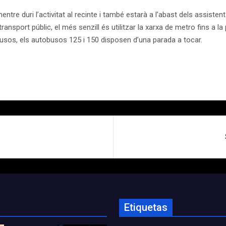
re duri l’activitat al recinte i també estarà a l’abast dels assisten
transport públic, el més senzill és utilitzar la xarxa de metro fins a l
busos, els autobusos 125 i 150 disposen d’una parada a tocar.
Etiquetas