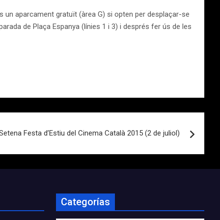
ts un aparcament gratuït (àrea G) si opten per desplaçar-se
a parada de Plaça Espanya (línies 1 i 3) i després fer ús de les
Setena Festa d’Estiu del Cinema Català 2015 (2 de juliol)
Categorías