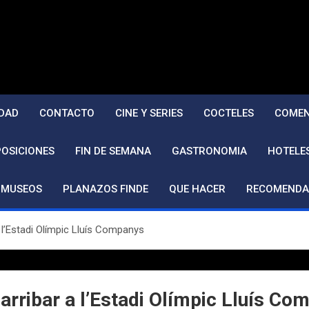
DAD
CONTACTO
CINE Y SERIES
COCTELES
COMEN
POSICIONES
FIN DE SEMANA
GASTRONOMIA
HOTELE
MUSEOS
PLANAZOS FINDE
QUE HACER
RECOMENDA
 l’Estadi Olímpic Lluís Companys
arribar a l’Estadi Olímpic Lluís Co