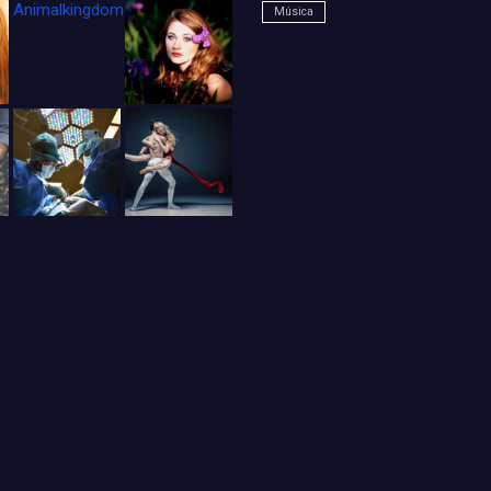
Animalkingdom_FichaCine
Música