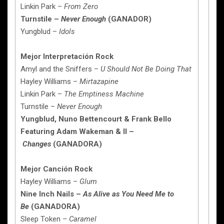
Linkin Park –
From Zero
Turnstile –
Never Enough
(GANADOR)
Yungblud –
Idols
Mejor Interpretación Rock
Amyl and the Sniffers –
U Should Not Be Doing That
Hayley Williams –
Mirtazapine
Linkin Park –
The Emptiness Machine
Turnstile –
Never Enough
Yungblud, Nuno Bettencourt & Frank Bello
Featuring Adam Wakeman & II –
Changes
(GANADORA)
Mejor Canción Rock
Hayley Williams –
Glum
Nine Inch Nails –
As Alive as You Need Me to
Be
(GANADORA)
Sleep Token –
Caramel