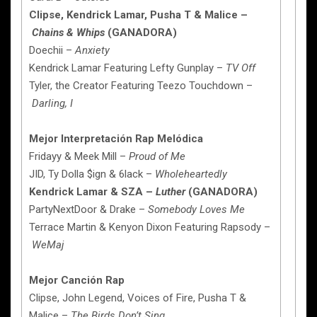
Clipse, Kendrick Lamar, Pusha T & Malice –
Chains & Whips
(GANADORA)
Doechii –
Anxiety
Kendrick Lamar Featuring Lefty Gunplay –
TV Off
Tyler, the Creator Featuring Teezo Touchdown –
Darling, I
Mejor Interpretación Rap Melódica
Fridayy & Meek Mill –
Proud of Me
JID, Ty Dolla $ign & 6lack –
Wholeheartedly
Kendrick Lamar & SZA –
Luther
(GANADORA)
PartyNextDoor & Drake –
Somebody Loves Me
Terrace Martin & Kenyon Dixon Featuring Rapsody –
WeMaj
Mejor Canción Rap
Clipse, John Legend, Voices of Fire, Pusha T &
Malice –
The Birds Don’t Sing