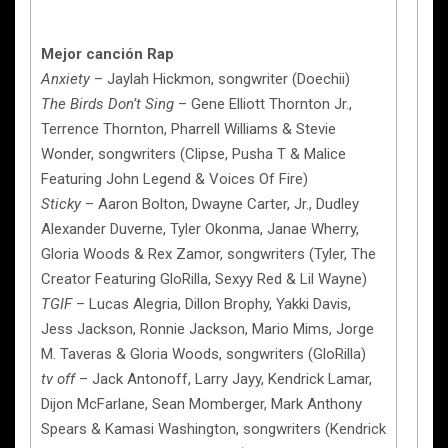
Mejor canción Rap
Anxiety
– Jaylah Hickmon, songwriter (Doechii)
The Birds Don’t Sing
– Gene Elliott Thornton Jr.,
Terrence Thornton, Pharrell Williams & Stevie
Wonder, songwriters (Clipse, Pusha T & Malice
Featuring John Legend & Voices Of Fire)
Sticky
– Aaron Bolton, Dwayne Carter, Jr., Dudley
Alexander Duverne, Tyler Okonma, Janae Wherry,
Gloria Woods & Rex Zamor, songwriters (Tyler, The
Creator Featuring GloRilla, Sexyy Red & Lil Wayne)
TGIF
– Lucas Alegria, Dillon Brophy, Yakki Davis,
Jess Jackson, Ronnie Jackson, Mario Mims, Jorge
M. Taveras & Gloria Woods, songwriters (GloRilla)
tv off
– Jack Antonoff, Larry Jayy, Kendrick Lamar,
Dijon McFarlane, Sean Momberger, Mark Anthony
Spears & Kamasi Washington, songwriters (Kendrick