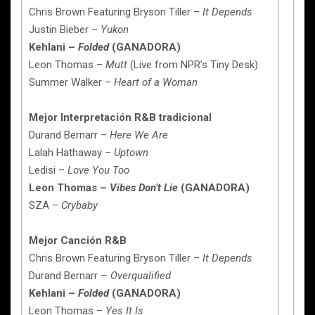
Chris Brown Featuring Bryson Tiller –
It Depends
Justin Bieber –
Yukon
Kehlani –
Folded
(GANADORA)
Leon Thomas –
Mutt
(Live from NPR’s Tiny Desk)
Summer Walker –
Heart of a Woman
Mejor Interpretación R&B tradicional
Durand Bernarr –
Here We Are
Lalah Hathaway –
Uptown
Ledisi –
Love You Too
Leon Thomas –
Vibes Don’t Lie
(GANADORA)
SZA –
Crybaby
Mejor Canción R&B
Chris Brown Featuring Bryson Tiller –
It Depends
Durand Bernarr
– Overqualified
Kehlani –
Folded
(GANADORA)
Leon Thomas –
Yes It Is