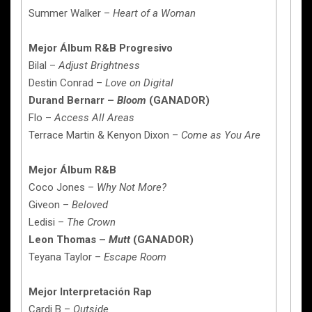
Summer Walker –
Heart of a Woman
Mejor Álbum R&B Progresivo
Bilal –
Adjust Brightness
Destin Conrad –
Love on Digital
Durand Bernarr –
Bloom
(GANADOR)
Flo –
Access All Areas
Terrace Martin & Kenyon Dixon –
Come as You Are
Mejor Álbum R&B
Coco Jones –
Why Not More?
Giveon –
Beloved
Ledisi –
The Crown
Leon Thomas –
Mutt
(GANADOR)
Teyana Taylor –
Escape Room
Mejor Interpretación Rap
Cardi B –
Outside