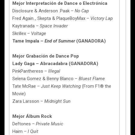
Mejor Interpretación de Dance o Electrónica
Disclosure & Anderson .Paak –
No Cap
Fred Again.., Skepta & PlaqueBoyMax –
Victory Lap
Kaytranada –
Space Invader
Skrillex –
Voltage
Tame Impala –
End of Summer
(GANADORA)
Mejor Grabación de Dance Pop
Lady Gaga – Abracadabra (GANADORA)
PinkPantheress –
Illegal
Selena Gomez & Benny Blanco –
Bluest Flame
Tate McRae –
Just Keep Watching
(From F1® the
Movie)
Zara Larsson –
Midnight Sun
Mejor Álbum Rock
Deftones –
Private Music
Haim –
I Quit