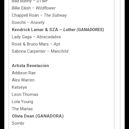
Bad Bunny –
DTMF
Billie Eilish –
Wildflower
Chappell Roan –
The Subway
Doechii –
Anxiety
Kendrick Lamar & SZA –
Luther (GANADORES)
Lady Gaga –
Abracadabra
Rosé & Bruno Mars –
Apt.
Sabrina Carpenter –
Manchild
Artista Revelación
Addison Rae
Alex Warren
Katseye
Leon Thomas
Lola Young
The Marías
Olivia Dean (GANADORA)
Sombr