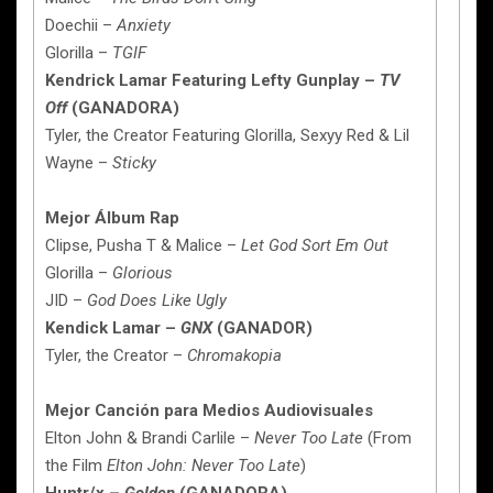
Doechii –
Anxiety
Glorilla –
TGIF
Kendrick Lamar Featuring Lefty Gunplay –
TV
Off
(GANADORA)
Tyler, the Creator Featuring Glorilla, Sexyy Red & Lil
Wayne –
Sticky
Mejor Álbum Rap
Clipse, Pusha T & Malice –
Let God Sort Em Out
Glorilla –
Glorious
JID –
God Does Like Ugly
Kendick Lamar –
GNX
(GANADOR)
Tyler, the Creator –
Chromakopia
Mejor Canción para Medios Audiovisuales
Elton John & Brandi Carlile –
Never Too Late
(From
the Film
Elton John: Never Too Late
)