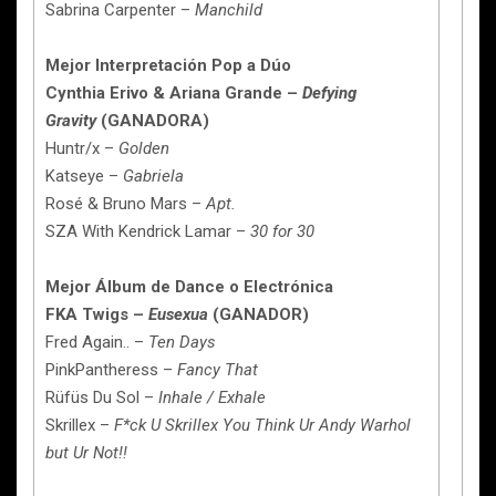
Sabrina Carpenter –
Manchild
Mejor Interpretación Pop a Dúo
Cynthia Erivo & Ariana Grande –
Defying
Gravity
(GANADORA)
Huntr/x –
Golden
Katseye –
Gabriela
Rosé & Bruno Mars –
Apt.
SZA With Kendrick Lamar –
30 for 30
Mejor Álbum de Dance o Electrónica
FKA Twigs –
Eusexua
(GANADOR)
Fred Again.. –
Ten Days
PinkPantheress –
Fancy That
Rüfüs Du Sol –
Inhale / Exhale
Skrillex –
F*ck U Skrillex You Think Ur Andy Warhol
but Ur Not!!