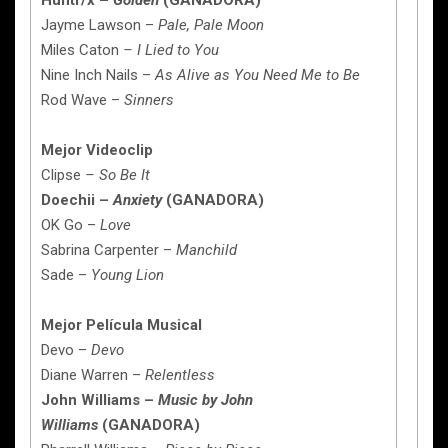
Huntr/x –
Golden
(GANADORA)
Jayme Lawson –
Pale, Pale Moon
Miles Caton
– I Lied to You
Nine Inch Nails –
As Alive as You Need Me to Be
Rod Wave –
Sinners
Mejor Videoclip
Clipse
– So Be It
Doechii –
Anxiety
(GANADORA)
OK Go –
Love
Sabrina Carpenter –
Manchild
Sade –
Young Lion
Mejor Película Musical
Devo –
Devo
Diane Warren –
Relentless
John Williams –
Music by John
Williams
(GANADORA)