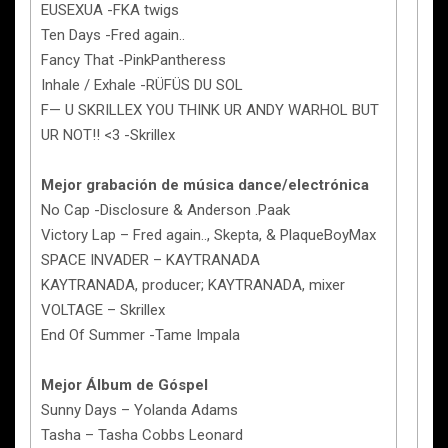
EUSEXUA -FKA twigs
Ten Days -Fred again..
Fancy That -PinkPantheress
Inhale / Exhale -RÜFÜS DU SOL
F— U SKRILLEX YOU THINK UR ANDY WARHOL BUT
UR NOT!! <3 -Skrillex
Mejor grabación de música dance/electrónica
No Cap -Disclosure & Anderson .Paak
Victory Lap – Fred again.., Skepta, & PlaqueBoyMax
SPACE INVADER – KAYTRANADA
KAYTRANADA, producer; KAYTRANADA, mixer
VOLTAGE – Skrillex
End Of Summer -Tame Impala
Mejor Álbum de Góspel
Sunny Days – Yolanda Adams
Tasha – Tasha Cobbs Leonard