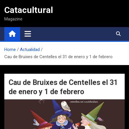
Saltar
Catacultural
al
contenido
Magazine
Home
Actualidad
Cau de Bruixes de Centelles el 31 de enero y 1 de febrero
Cau de Bruixes de Centelles el 31
de enero y 1 de febrero