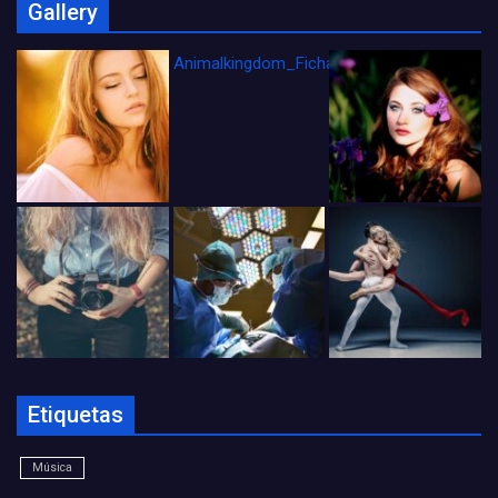
Gallery
Animalkingdom_FichaCine
Etiquetas
Música