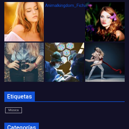
Animalkingdom_FichaCine
Etiquetas
Música
Categorías