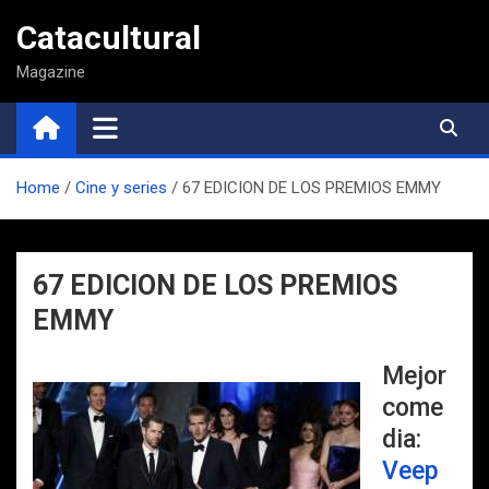
Saltar
Catacultural
al
contenido
Magazine
Home
Cine y series
67 EDICION DE LOS PREMIOS EMMY
67 EDICION DE LOS PREMIOS
EMMY
Mejor
come
dia:
Veep