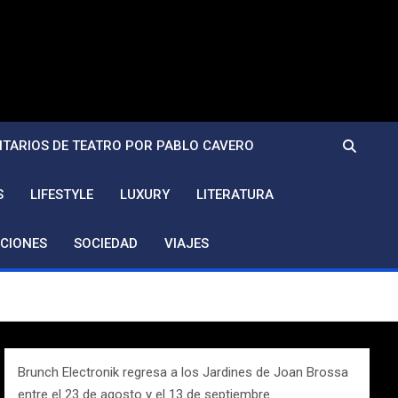
TARIOS DE TEATRO POR PABLO CAVERO
S
LIFESTYLE
LUXURY
LITERATURA
CIONES
SOCIEDAD
VIAJES
Brunch Electronik regresa a los Jardines de Joan Brossa
entre el 23 de agosto y el 13 de septiembre