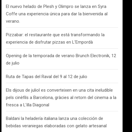
El nuevo helado de Plesh y Olimpro se lanza en Syra
Coffe una experiencia única para dar la bienvenida al
verano.
Pizzabar: el restaurante que está transformando la
experiencia de disfrutar pizzas en L’Empordà
Opening de la temporada de verano Brunch Electronik, 12
de julio
Ruta de Tapas del Raval del 9 al 12 de julio
Els dijous de juliol es converteixen en una cita ineludible
pels cinèfils a Barcelona, gràcies al retorn del cinema a la
fresca a L’illa Diagonal
Baldani la heladería italiana lanza una colección de
bebidas veraniegas elaboradas con gelato artesanal