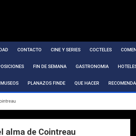
DAD
CONTACTO
CINE Y SERIES
COCTELES
COMEN
POSICIONES
FIN DE SEMANA
GASTRONOMIA
HOTELE
MUSEOS
PLANAZOS FINDE
QUE HACER
RECOMENDA
ointreau
el alma de Cointreau