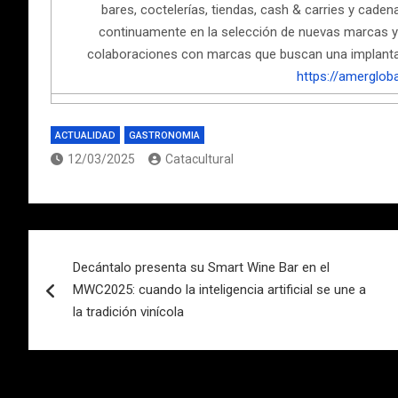
bares, coctelerías, tiendas, cash & carries y caden
continuamente en la selección de nuevas marcas y 
colaboraciones con marcas que buscan una implantac
https://amerglob
ACTUALIDAD
GASTRONOMIA
12/03/2025
Catacultural
Navegación
Decántalo presenta su Smart Wine Bar en el
de
MWC2025: cuando la inteligencia artificial se une a
entradas
la tradición vinícola