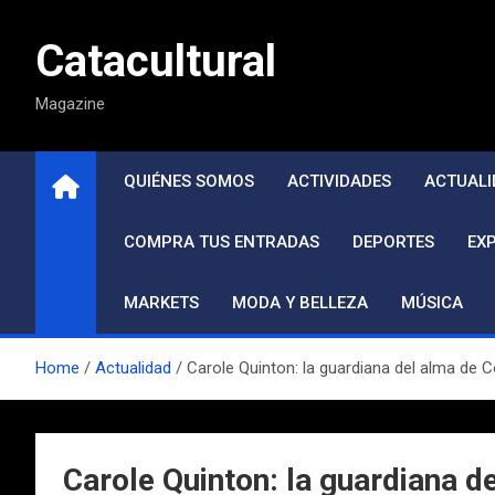
Saltar
al
Catacultural
contenido
Magazine
QUIÉNES SOMOS
ACTIVIDADES
ACTUALI
COMPRA TUS ENTRADAS
DEPORTES
EX
MARKETS
MODA Y BELLEZA
MÚSICA
Home
Actualidad
Carole Quinton: la guardiana del alma de C
Carole Quinton: la guardiana d