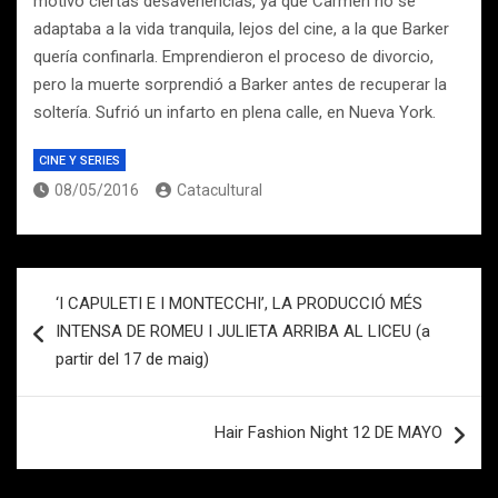
motivó ciertas desavenencias, ya que Carmen no se
adaptaba a la vida tranquila, lejos del cine, a la que Barker
quería confinarla. Emprendieron el proceso de divorcio,
pero la muerte sorprendió a Barker antes de recuperar la
soltería. Sufrió un infarto en plena calle, en Nueva York.
CINE Y SERIES
08/05/2016
Catacultural
Navegación
‘I CAPULETI E I MONTECCHI’, LA PRODUCCIÓ MÉS
de
INTENSA DE ROMEU I JULIETA ARRIBA AL LICEU (a
entradas
partir del 17 de maig)
Hair Fashion Night 12 DE MAYO