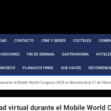
DAD
CONTACTO
CINE Y SERIES
COCTELES
COMEN
POSICIONES
FIN DE SEMANA
GASTRONOMIA
HOTELE
MUSEOS
PLANAZOS FINDE
QUE HACER
RECOMENDA
 durante el Mobile World Congress 2024 en Barcelonal el 27 de febre
ad virtual durante el Mobile World 