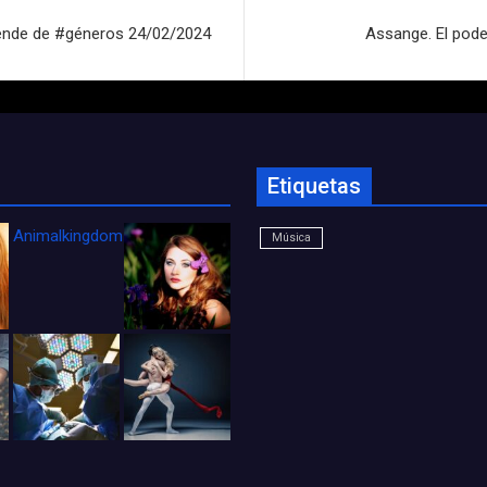
tiende de #géneros 24/02/2024
Assange. El pode
Etiquetas
Animalkingdom_FichaCine
Música