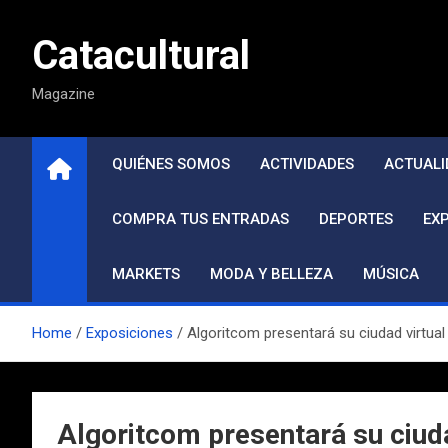
Saltar
al
Catacultural
contenido
Magazine
QUIÉNES SOMOS
ACTIVIDADES
ACTUALI
COMPRA TUS ENTRADAS
DEPORTES
EX
MARKETS
MODA Y BELLEZA
MÚSICA
Home
Exposiciones
Algoritcom presentará su ciudad virtual
Algoritcom presentará su ciud