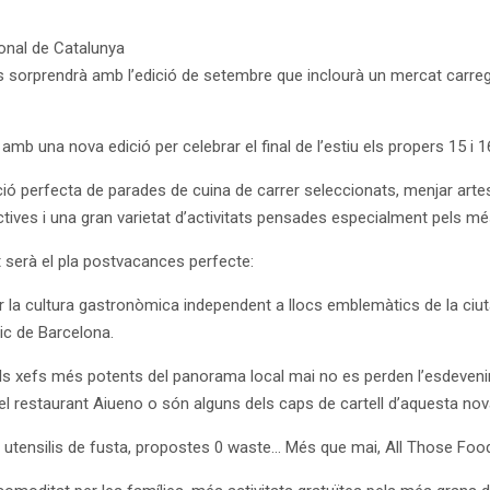
onal de Catalunya
s sorprendrà amb l’edició de setembre que inclourà un mercat carr
b una nova edició per celebrar el final de l’estiu els propers 15 i 
 perfecta de parades de cuina de carrer seleccionats, menjar artesà
ctives i una gran varietat d’activitats pensades especialment pels més
 serà el pla postvacances perfecte:
r la cultura gastronòmica independent a llocs emblemàtics de la ciutat i
ic de Barcelona.
 els xefs més potents del panorama local mai no es perden l’esdevenim
del restaurant Aiueno o són alguns dels caps de cartell d’aquesta nov
ca, utensilis de fusta, propostes 0 waste… Més que mai, All Those Foo