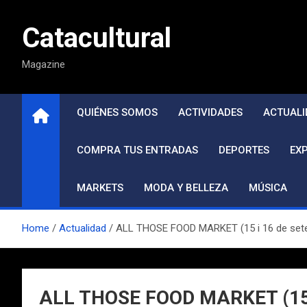
Saltar
al
Catacultural
contenido
Magazine
QUIÉNES SOMOS
ACTIVIDADES
ACTUALI
COMPRA TUS ENTRADAS
DEPORTES
EX
MARKETS
MODA Y BELLEZA
MÚSICA
Home
Actualidad
ALL THOSE FOOD MARKET (15 i 16 de set
ALL THOSE FOOD MARKET (15 