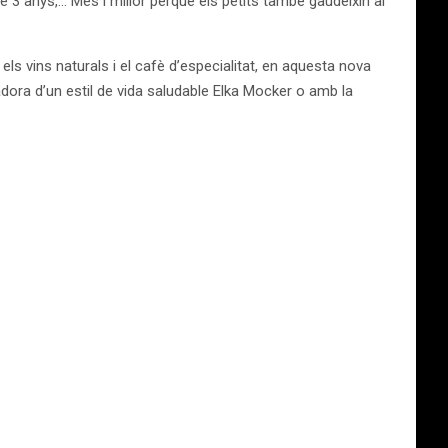
 3 anys,… Més i millor perquè els petits també gaudeixin al
ls vins naturals i el cafè d’especialitat, en aquesta nova
ora d’un estil de vida saludable Elka Mocker o amb la