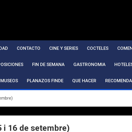
DAD
CONTACTO
CINE Y SERIES
COCTELES
COMEN
POSICIONES
FIN DE SEMANA
GASTRONOMIA
HOTELE
MUSEOS
PLANAZOS FINDE
QUE HACER
RECOMENDA
embre)
i 16 de setembre)