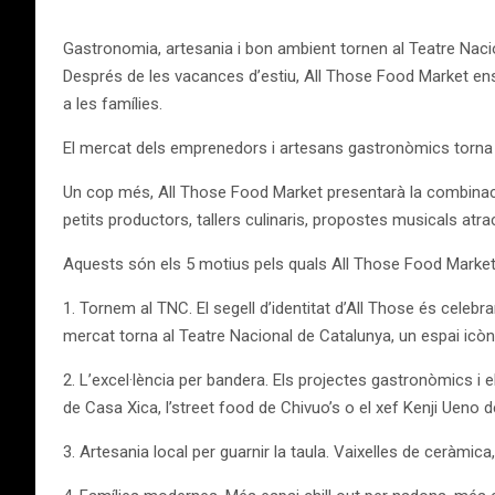
Gastronomia, artesania i bon ambient tornen al Teatre Naci
Després de les vacances d’estiu, All Those Food Market en
a les famílies.
El mercat dels emprenedors i artesans gastronòmics torna am
Un cop més, All Those Food Market presentarà la combinació
petits productors, tallers culinaris, propostes musicals atra
Aquests són els 5 motius pels quals All Those Food Market
1. Tornem al TNC. El segell d’identitat d’All Those és celebra
mercat torna al Teatre Nacional de Catalunya, un espai icòn
2. L’excel·lència per bandera. Els projectes gastronòmics i
de Casa Xica, l’street food de Chivuo’s o el xef Kenji Ueno 
3. Artesania local per guarnir la taula. Vaixelles de ceràmi