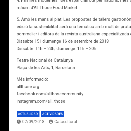
4. Famílies modernes. Més espai chill out per nadons, més c
màxim d’All Those Food Market.
5. Amb les mans al plat. Les propostes de tallers gastronòmi
edició la sostenibilitat serà una temàtica amb molt de pro
sommelier i editora de la revista australiana especialitzada
Dissabte 15 i diumenge 16 de setembre de 2018
Dissabte: 11h – 23h; diumenge: 11h – 20h
Teatre Nacional de Catalunya
Plaça de les Arts, 1, Barcelona
Més informació:
allthose.org
facebook.com/allthosecommunity
instagram.com/all_those
ACTUALIDAD
ACTIVIDADES
02/09/2018
Catacultural