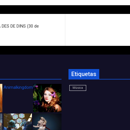
DES DE DINS (30 de
Etiquetas
Animalkingdom_FichaCine
Música