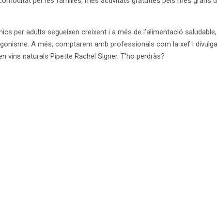
omoditat per les famílies, més activitats gratuïtes pels més grans de
cs per adults segueixen creixent i a més de l’alimentació saludable, e
tagonisme. A més, comptarem amb professionals com la xef i divulgad
 en vins naturals Pipette Rachel Signer. T’ho perdràs?