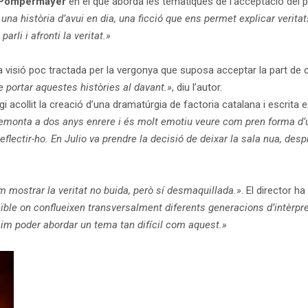
 Pompermayer
en el que aborda les temàtiques de l’acceptació del pass
una història d’avui en dia, una ficció que ens permet explicar verita
arli i afronti la veritat.»
una visió poc tractada per la vergonya que suposa acceptar la part de
 portar aquestes històries al davant.»
, diu l’autor.
agi acollit la creació d’una dramatúrgia de factoria catalana i escrit
remonta a dos anys enrere i és molt emotiu veure com pren forma d’u
flectir-ho. En Julio va prendre la decisió de deixar la sala nua, desp
m mostrar la veritat no buida, però sí desmaquillada.»
. El director h
ïble on conflueixen transversalment diferents generacions d’intèrpr
im poder abordar un tema tan difícil com aquest.»