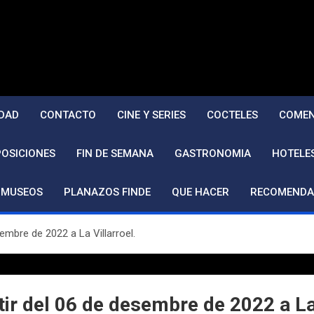
DAD
CONTACTO
CINE Y SERIES
COCTELES
COMEN
POSICIONES
FIN DE SEMANA
GASTRONOMIA
HOTELE
MUSEOS
PLANAZOS FINDE
QUE HACER
RECOMENDA
embre de 2022 a La Villarroel.
ir del 06 de desembre de 2022 a La 