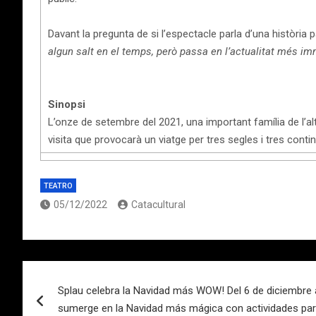
Davant la pregunta de si l’espectacle parla d’una història
algun salt en el temps, però passa en l’actualitat més imm
Sinopsi
L’onze de setembre del 2021, una important família de l’alta
visita que provocarà un viatge per tres segles i tres conti
TEATRO
05/12/2022
Catacultural
Navegación
Splau celebra la Navidad más WOW! Del 6 de diciembre a
de
sumerge en la Navidad más mágica con actividades para