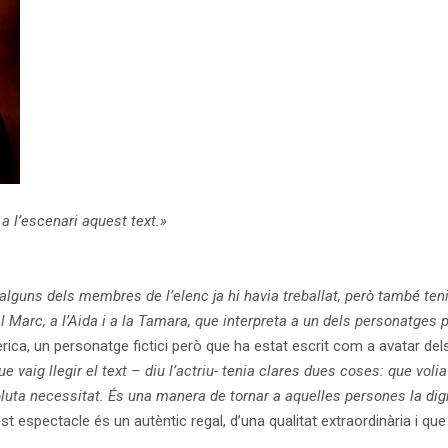
 a l’escenari aquest text.»
guns dels membres de l’elenc ja hi havia treballat, però també teni
al Marc, a l’Aida i a la Tamara, que interpreta a un dels personatges p
mèrica, un personatge fictici però que ha estat escrit com a avatar de
ue vaig llegir el text – diu l’actriu- tenia clares dues coses: que vo
luta necessitat. És una manera de tornar a aquelles persones la dign
st espectacle és un autèntic regal, d’una qualitat extraordinària i q