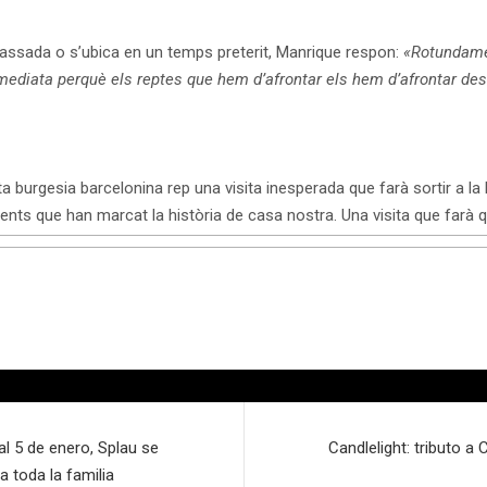
 passada o s’ubica en un temps preterit, Manrique respon:
«Rotundamen
ediata perquè els reptes que hem d’afrontar els hem d’afrontar des de
 burgesia barcelonina rep una visita inesperada que farà sortir a la ll
nents que han marcat la història de casa nostra. Una visita que farà qu
l 5 de enero, Splau se
Candlelight: tributo a 
 toda la familia