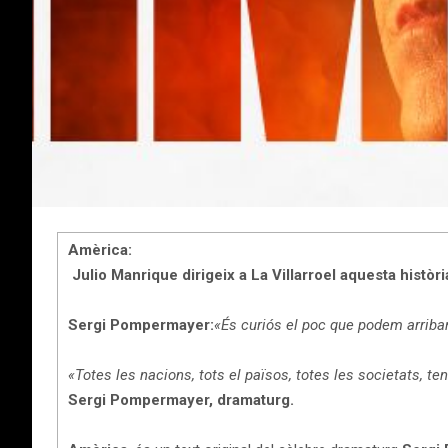
Amèrica:
Julio Manrique dirigeix a La Villarroel aquesta històri
Sergi Pompermayer:
«És curiós el poc que podem arribar 
«Totes les nacions, tots el països, totes les societats, te
Sergi Pompermayer, dramaturg.