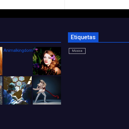
Etiquetas
Animalkingdom_FichaCine
Música