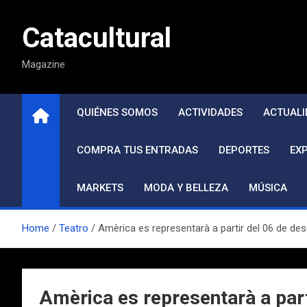
Saltar
al
Catacultural
contenido
Magazine
QUIÉNES SOMOS
ACTIVIDADES
ACTUALI
COMPRA TUS ENTRADAS
DEPORTES
EX
MARKETS
MODA Y BELLEZA
MÚSICA
Home
Teatro
Amèrica es representarà a partir del 06 de des
Amèrica es representarà a part