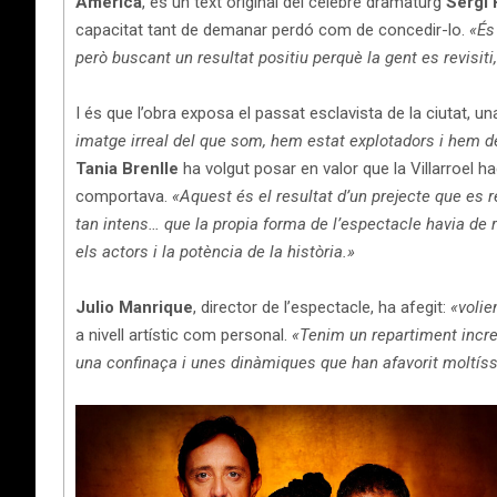
Amèrica
, és un text original del cèlebre dramaturg
Sergi
capacitat tant de demanar perdó com de concedir-lo.
«És 
però buscant un resultat positiu perquè la gent es revisiti, p
I és que l’obra exposa el passat esclavista de la ciutat, 
imatge irreal del que som, hem estat explotadors i hem de
Tania Brenlle
ha volgut posar en valor que la Villarroel h
comportava.
«Aquest és el resultat d’un prejecte que es 
tan intens… que la propia forma de l’espectacle havia de re
els actors i la potència de la història.»
Julio Manrique
, director de l’espectacle, ha afegit:
«volie
a nivell artístic com personal.
«Tenim un repartiment incre
una confinaça i unes dinàmiques que han afavorit moltíss