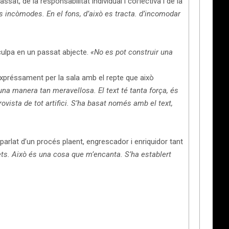
at, de la responsabilitat individual i col·lectiva i de la
ts incòmodes. En el fons, d’això es tracta. d’incomodar
 culpa en un passat abjecte.
«No es pot construir una
a expréssament per la sala amb el repte que això
na manera tan meravellosa. El text té tanta força, és
rovista de tot artifici. S’ha basat només amb el text,
a parlat d’un procés plaent, engrescador i enriquidor tant
ets. Això és una cosa que m’encanta. S’ha establert