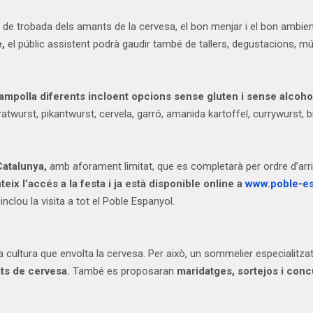
 de trobada dels amants de la cervesa, el bon menjar i el bon ambient
e,
el públic assistent podrà gaudir també de tallers, degustacions, 
i ampolla diferents incloent opcions sense gluten i sense alcoho
ratwurst, pikantwurst, cervela, garró, amanida kartoffel, currywurst,
 Catalunya,
amb aforament limitat, que es completarà per ordre d’arri
ix l’accés a la festa i ja està disponible online a
www.poble-e
nclou la visita a tot el Poble Espanyol.
a cultura que envolta la cervesa. Per això, un sommelier especialitz
ats de cervesa.
També es proposaran
maridatges, sortejos i con