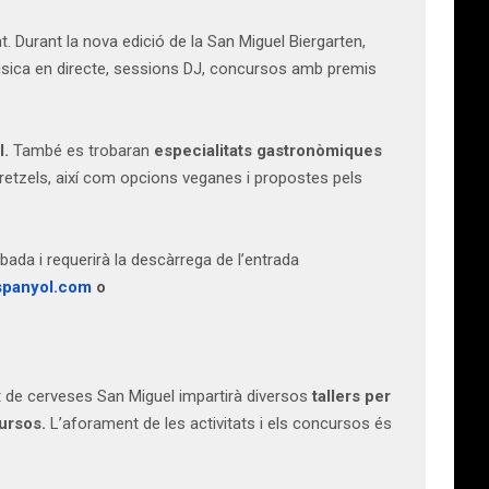
. Durant la nova edició de la San Miguel Biergarten,
música en directe, sessions DJ, concursos amb premis
l.
També es trobaran
especialitats gastronòmiques
 bretzels, així com opcions veganes i propostes pels
bada i requerirà la descàrrega de l’entrada
spanyol.com
o
at de cerveses San Miguel impartirà diversos
tallers per
cursos.
L’aforament de les activitats i els concursos és