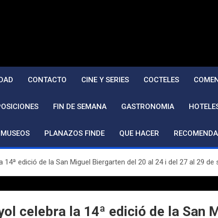
DAD
CONTACTO
CINE Y SERIES
COCTELES
COMEN
POSICIONES
FIN DE SEMANA
GASTRONOMIA
HOTELE
MUSEOS
PLANAZOS FINDE
QUE HACER
RECOMENDA
 14ª edició de la San Miguel Biergarten del 20 al 24 i del 27 al 29 d
l celebra la 14ª edició de la San M