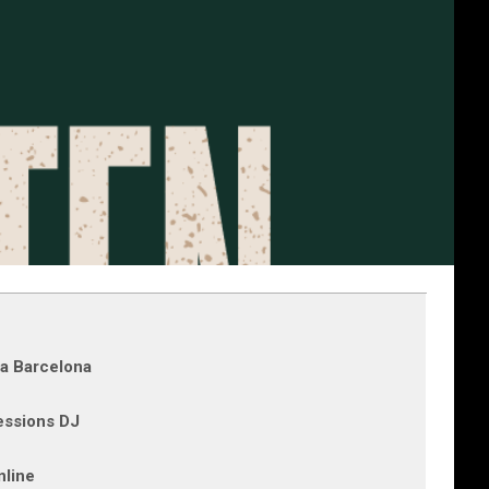
 a Barcelona
sessions DJ
nline