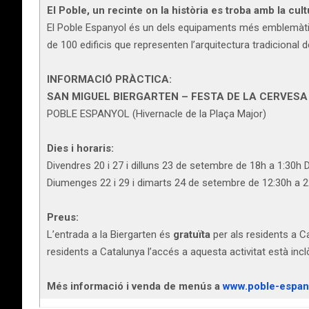
El Poble, un recinte on la història es troba amb la cultu
El Poble Espanyol és un dels equipaments més emblemàtic
de 100 edificis que representen l’arquitectura tradicional 
INFORMACIÓ PRÀCTICA:
SAN MIGUEL BIERGARTEN – FESTA DE LA CERVESA (
POBLE ESPANYOL (Hivernacle de la Plaça Major)
Dies i horaris:
Divendres 20 i 27 i dilluns 23 de setembre de 18h a 1:30h
Diumenges 22 i 29 i dimarts 24 de setembre de 12:30h a 
Preus:
L’entrada a la Biergarten és
gratuïta
per als residents a C
residents a Catalunya l’accés a aquesta activitat està inc
Més informació i venda de menús a
www.poble-espan