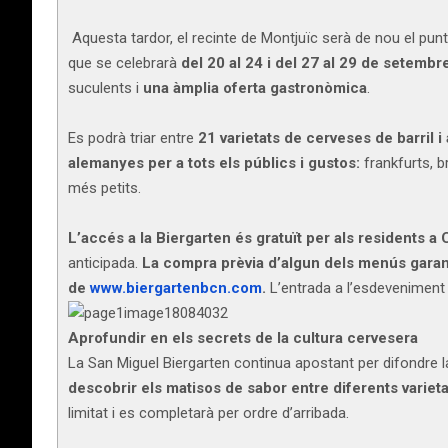
Aquesta tardor, el recinte de Montjuïc serà de nou el punt
que se celebrarà
del 20 al 24 i del 27 al 29 de setembr
suculents i
una àmplia oferta gastronòmica
.
Es podrà triar entre
21 varietats de cerveses de barril 
alemanyes per a tots els públics i gustos:
frankfurts, b
més petits.
L’accés a la Biergarten és gratuït per als residents a
anticipada.
La compra prèvia d’algun dels menús garante
de
www.biergartenbcn.com
.
L’entrada a l’esdeveniment i
Aprofundir en els secrets de la cultura cervesera
La San Miguel Biergarten continua apostant per difondre l
descobrir els matisos de sabor entre diferents variet
limitat i es completarà per ordre d’arribada.