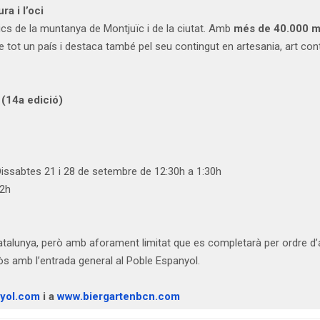
ra i l’oci
s de la muntanya de Montjuïc i de la ciutat. Amb
més de 40.000 m2
de tot un país i destaca també pel seu contingut en artesania, art con
14a edició)
 Dissabtes 21 i 28 de setembre de 12:30h a 1:30h
22h
atalunya, però amb aforament limitat que es completarà per ordre d’a
lòs amb l’entrada general al Poble Espanyol.
yol.com
i a
www.biergartenbcn.com