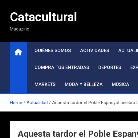
Saltar
al
Catacultural
contenido
Magazine
QUIÉNES SOMOS
ACTIVIDADES
ACTUALI
COMPRA TUS ENTRADAS
DEPORTES
EX
MARKETS
MODA Y BELLEZA
MÚSICA
Home
Actualidad
Aquesta tardor el Poble Espanyol celebra la
Aquesta tardor el Poble Espanyo