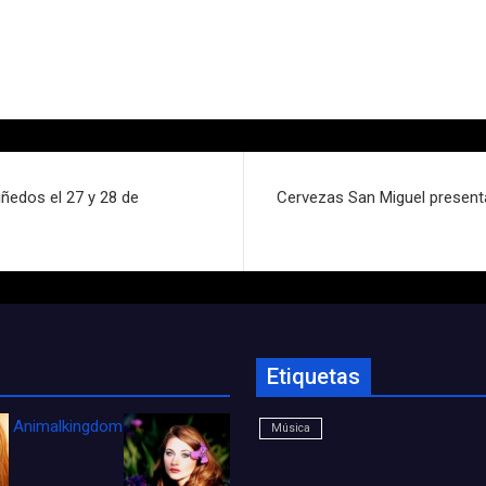
iñedos el 27 y 28 de
Cervezas San Miguel presenta 
Etiquetas
Animalkingdom_FichaCine
Música