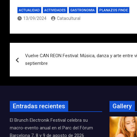
ACTUALIDAD
ACTIVIDADES
GASTRONOMIA
PLANAZOS FINDE
13/09/2024
Catacultural
Navegación
Vuelve CAN REON Festival: Música, danza y arte entre v
de
septiembre
entradas
Entradas recientes
Gallery
El Brunch Electronik Festival celebra su
macro-evento anual en el Parc del Fòrum
Barcelona 7, 8 y 9 de agosto de 2026