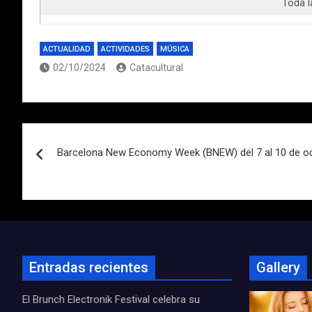
Toda l
ACTUALIDAD
ACTIVIDADES
MÚSICA
02/10/2024
Catacultural
Navegación
Barcelona New Economy Week (BNEW) del 7 al 10 de o
de
entradas
Entradas recientes
Gallery
El Brunch Electronik Festival celebra su