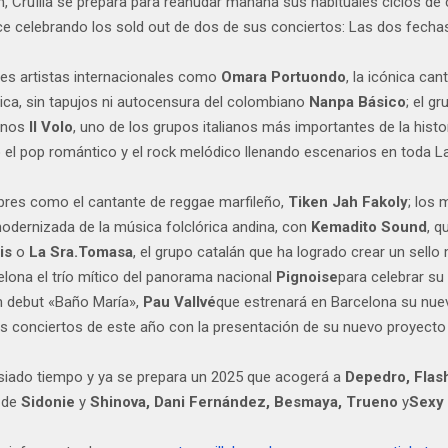
n, Cruïlla se prepara para reanudar mañana sus habituales ciclos de
ace celebrando los sold out de dos de sus conciertos: Las dos fecha
ndes artistas internacionales como
Omara Portuondo
, la icónica ca
tica, sin tapujos ni autocensura del colombiano
Nanpa Básico
; el g
ianos
Il Volo
, uno de los grupos italianos más importantes de la histo
 el pop romántico y el rock melódico llenando escenarios en toda L
mbres como el cantante de reggae marfileño,
Tiken Jah Fakoly
; los
modernizada de la música folclórica andina, con
Kemadito Sound
, q
is
o
La Sra.Tomasa
, el grupo catalán que ha logrado crear un sell
elona el trío mítico del panorama nacional
Pignoise
para celebrar s
m debut «Baño María»,
Pau Vallvé
que estrenará en Barcelona su nuev
los conciertos de este año con la presentación de su nuevo proyecto 
asiado tiempo y ya se prepara un 2025 que acogerá a
Depedro, Flas
 de
Sidonie
y
Shinova, Dani Fernández, Besmaya, Trueno
y
Sexy