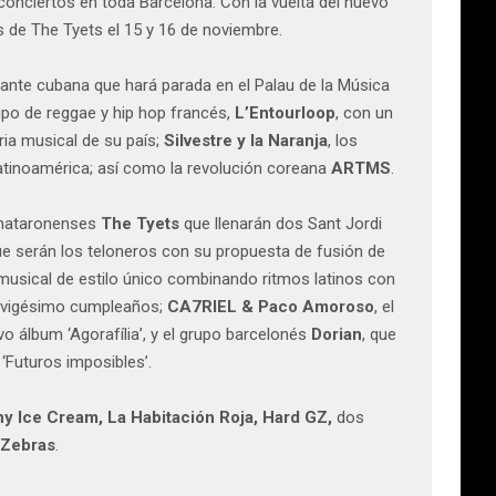
 conciertos en toda Barcelona. Con la vuelta del nuevo
s de The Tyets el 15 y 16 de noviembre.
ntante cubana que hará parada en el Palau de la Música
rupo de reggae y hip hop francés,
L’Entourloop
, con un
ria musical de su país;
Silvestre y la Naranja
, los
atinoamérica; así como la revolución coreana
ARTMS
.
 mataronenses
The Tyets
que llenarán dos Sant Jordi
ue serán los teloneros con su propuesta de fusión de
o musical de estilo único combinando ritmos latinos con
u vigésimo cumpleaños;
CA7RIEL & Paco Amoroso
, el
o álbum ‘Agorafília’, y el grupo barcelonés
Dorian
, que
‘Futuros imposibles’.
hy Ice Cream, La Habitación Roja, Hard GZ,
dos
 Zebras
.