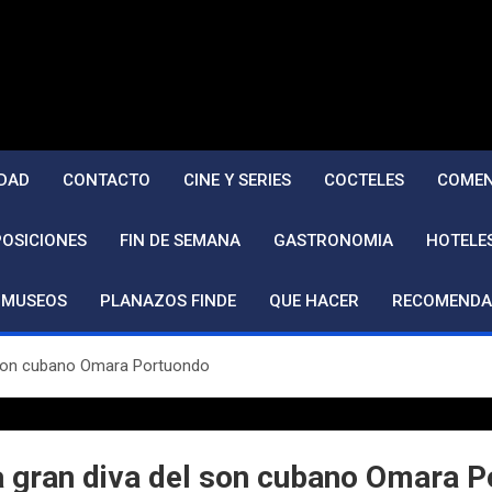
DAD
CONTACTO
CINE Y SERIES
COCTELES
COMEN
POSICIONES
FIN DE SEMANA
GASTRONOMIA
HOTELE
MUSEOS
PLANAZOS FINDE
QUE HACER
RECOMENDA
el son cubano Omara Portuondo
la gran diva del son cubano Omara 