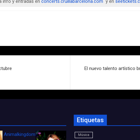
a info y entradas en
concerts.cruillabarcelona.com
y en
seetickets
ctubre
El nuevo talento artístico
Etiquetas
Animalkingdom_FichaCine
Música