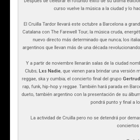
Después de celebrar el rotundo éxito de su última edició
curso vuelve la música a la ciudad y lo h
El Cruïlla Tardor llevará este octubre a Barcelona a gra
Catalana con The Farewell Tour; la música cruda, energé
nuevo directo más determinado que nunca; los ital
argentinos que llevan más de una década revolucionando
Y a partir de noviembre llenarán salas de la ciudad no
Clubs;
Lxs Nadie
, que vienen para brindar una versión 
reggae, ska y cumbia; el concierto final del grupo
Gertrud
rap, funk, hip-hop y reggae. También hará parada en Barc
dueto, también argentino con la presentación de su álbu
pondrá punto y final a 
La actividad de Cruïlla pero no se detendrá por dem
conciertos