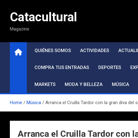
Saltar
al
Catacultural
contenido
Magazine
QUIÉNES SOMOS
ACTIVIDADES
ACTUALI
COMPRA TUS ENTRADAS
DEPORTES
EX
MARKETS
MODA Y BELLEZA
MÚSICA
Home
Música
Arranca el Cruilla Tardor con la gran diva d
Arranca el Cruilla Tardor con 