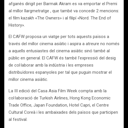
afganès dirigit per Barmak Akram es va emportar el Premi
al millor llargmetratge , que també va concedir 2 mencions:
el film kazakh «The Owners» i al filipí «Nord. The End of
History».
El CAFW proposa un viatge per tots aquests països a
través del millor cinema asiàtic i aspira a atreure no només
a aquells entusiastes del cinema asiàtic sinó també al
públic en general. El CAFW és també l’expressió del desig
de col·laborar amb la indústria i les empreses
distribuïdores espanyoles per tal que puguin mostrar el
millor cinema asiàtic.
La III edició del Casa Asia Film Week compta amb la
col·laboració de Turkish Airlines, Hong Kong Economic
Trade Office, Japan Foundation, Hotel Capri, el Centre
Cultural Coreà i les ambaixades dels països que participen
al festival.