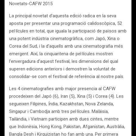
Novetats-CAFW 2015
La principal novetat d’aquesta edició radica en la seva
aposta per presentar una programació calidoscòpica, 52
pel·lícules en total, que iguala la participació de països amb
una potent indústria cinematogràfica, com Japó, Xina o
Corea del Sud, i la d’aquells amb una cinematografia més
emergent. Així, la cinquantena de pel·lícules mostren
l’envergadura d’aquest festival, les dimensions del qual
superen edicions anteriors i demostren la voluntat de
consolidar-se com el festival de referència al nostre país.
Les 4 cinematografies amb major presencia al CAFW
procedeixen del Japó (6), Iran (5), Xina (5) i Corea (4). Les
segueixen Filipines, Índia, Kazakhstan, Nova Zelanda,
Singapur i Cambodja amb tres pel·lícules. Malàisia,
Tailàndia, i Vietnam participen amb dues cintes, mentre
que Indonèsia, Hong Kong, Pakistan, Afganistan, Austràlia,
Bangla Desh i Kirguizistan ho fan amb una. Per primera