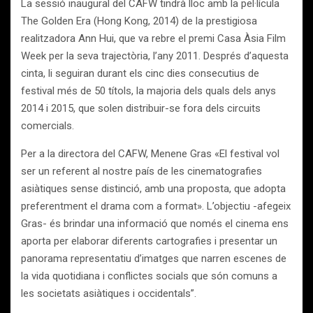
La sessió inaugural del CAFW tindrà lloc amb la pel·lícula
The Golden Era (Hong Kong, 2014) de la prestigiosa
realitzadora Ann Hui, que va rebre el premi Casa Àsia Film
Week per la seva trajectòria, l’any 2011. Després d’aquesta
cinta, li seguiran durant els cinc dies consecutius de
festival més de 50 títols, la majoria dels quals dels anys
2014 i 2015, que solen distribuir-se fora dels circuits
comercials.
Per a la directora del CAFW, Menene Gras «El festival vol
ser un referent al nostre país de les cinematografies
asiàtiques sense distinció, amb una proposta, que adopta
preferentment el drama com a format». L’objectiu -afegeix
Gras- és brindar una informació que només el cinema ens
aporta per elaborar diferents cartografies i presentar un
panorama representatiu d’imatges que narren escenes de
la vida quotidiana i conflictes socials que són comuns a
les societats asiàtiques i occidentals”.