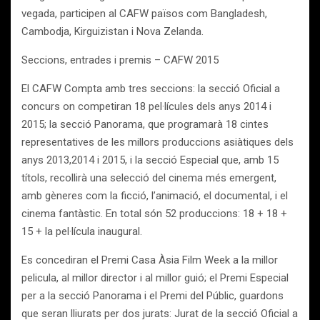
vegada, participen al CAFW països com Bangladesh,
Cambodja, Kirguizistan i Nova Zelanda.
Seccions, entrades i premis – CAFW 2015
El CAFW Compta amb tres seccions: la secció Oficial a
concurs on competiran 18 pel·lícules dels anys 2014 i
2015; la secció Panorama, que programarà 18 cintes
representatives de les millors produccions asiàtiques dels
anys 2013,2014 i 2015, i la secció Especial que, amb 15
títols, recollirà una selecció del cinema més emergent,
amb gèneres com la ficció, l’animació, el documental, i el
cinema fantàstic. En total són 52 produccions: 18 + 18 +
15 + la pel·lícula inaugural.
Es concediran el Premi Casa Àsia Film Week a la millor
pelicula, al millor director i al millor guió; el Premi Especial
per a la secció Panorama i el Premi del Públic, guardons
que seran lliurats per dos jurats: Jurat de la secció Oficial a