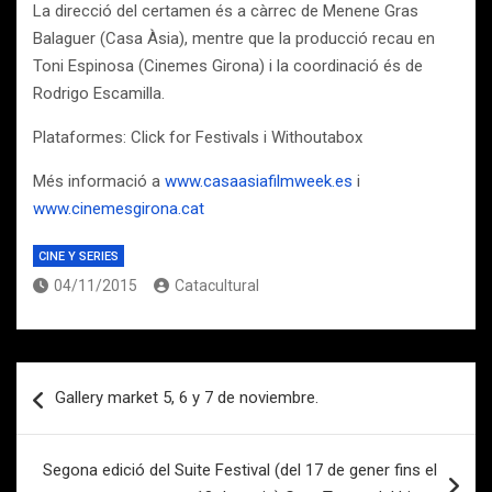
La direcció del certamen és a càrrec de Menene Gras
Balaguer (Casa Àsia), mentre que la producció recau en
Toni Espinosa (Cinemes Girona) i la coordinació és de
Rodrigo Escamilla.
Plataformes: Click for Festivals i Withoutabox
Més informació a
www.casaasiafilmweek.es
i
www.cinemesgirona.cat
CINE Y SERIES
04/11/2015
Catacultural
Navegación
Gallery market 5, 6 y 7 de noviembre.
de
entradas
Segona edició del Suite Festival (del 17 de gener fins el